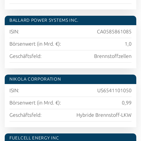
BALLARD POWER SYSTEMS INC.
ISIN:
CA0585861085
Börsenwert (in Mrd. €):
1,0
Geschäftsfeld:
Brennstoffzellen
NIKOLA CORPORATION
ISIN:
US6541101050
Börsenwert (in Mrd. €):
0,99
Geschäftsfeld:
Hybride Brennstoff-LKW
FUELCELL ENERGY INC