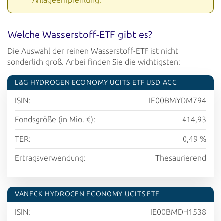
Anlageempfehlung.
Welche Wasserstoff-ETF gibt es?
Die Auswahl der reinen Wasserstoff-ETF ist nicht
sonderlich groß. Anbei finden Sie die wichtigsten:
L&G HYDROGEN ECONOMY UCITS ETF USD ACC
ISIN:
IE00BMYDM794
Fondsgröße (in Mio. €):
414,93
TER:
0,49 %
Ertragsverwendung:
Thesaurierend
VANECK HYDROGEN ECONOMY UCITS ETF
ISIN:
IE00BMDH1538