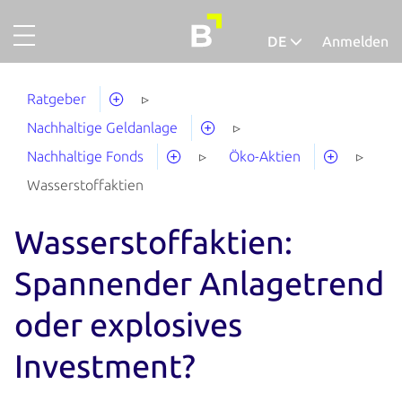
DE
Anmelden
Projekte
Deutsch
Ratgeber
Gold
Nachhaltige Geldanlage
Finanzieren
Nachhaltige Fonds
Öko-Aktien
Über uns
Wasserstoffaktien
So funktionierts
Wasserstoffaktien:
Unternehmensaccount
Spannender Anlagetrend
Abgeschlossene Projekte
oder explosives
Ausfallquote
Investment?
Ratgeber