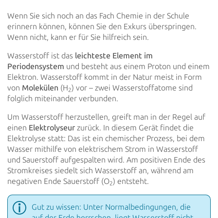
Wenn Sie sich noch an das Fach Chemie in der Schule
erinnern können, können Sie den Exkurs überspringen.
Wenn nicht,
kann er für Sie hilfreich sein.
Wasserstoff ist das
leichteste Element im
Periodensystem
und besteht aus einem Proton und einem
Elektron. Wasserstoff
kommt in der Natur meist in Form
von
Molekülen
(H
) vor – zwei Wasserstoffatome sind
2
folglich miteinander
verbunden.
Um Wasserstoff herzustellen, greift man in der Regel auf
einen
Elektrolyseur
zurück. In diesem Gerät
findet die
Elektrolyse statt: Das ist ein chemischer Prozess, bei dem
Wasser mithilfe von elektrischem Strom in Wasserstoff
und
Sauerstoff aufgespalten wird. Am positiven Ende des
Stromkreises siedelt sich Wasserstoff an, während am
negativen Ende
Sauerstoff (O
) entsteht.
2
Gut zu wissen: Unter Normalbedingungen, die
auf der Erde herrschen, liegt Wasserstoff nicht