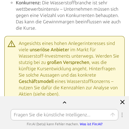
Konkurrenz:
Die Wasserstoffbranche ist sehr
wettbewerbsintensiv – Unternehmen müssen sich
gegen eine Vielzahl
von Konkurrenten behaupten.
Das kann die Gewinnmargen beeinflussen wie auch
die Kurse.
Angesichts eines hohen Anlegerinteresses sind
viele
unseriöse Anbieter
im Markt für
Wasserstoff-Investments
unterwegs. Werden Sie
stutzig bei zu
großen Versprechen
, was die
künftige Kursentwicklung angeht. Hinterfragen
Sie solche Aussagen und das konkrete
Geschäftsmodell
eines Wasserstoffkonzerns –
nutzen Sie dafür die Kennzahlen
zur Analyse von
Aktien (siehe oben).
Welche Alternativen zu einem
Fin:AI (beta) kann Fehler machen.
Was ist Fin:AI?
Wasserstoff-Investment haben