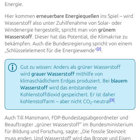
Energie.
Hier kommen
erneuerbare Energiequellen
ins Spiel – wird
Wasserstoff also unter Zuhilfenahme von Solar-
oder
Windenergie
hergestellt, spricht man von
grünem
Wasserstoff
. Dieser hat das Potential, die Klimakrise zu
bekämpfen.
Auch die
Bundesregierung spricht von einem
[2]
„Schlüsselelement für die Energiewende“
.
Gut zu wissen: Anders als grüner Wasserstoff
wird
grauer Wasserstoff
mithilfe von
klimaschädlichem Erdgas produziert.
Bei
blauem
Wasserstoff
wird das entstandene
Kohlenstoffdioxid gespeichert. Er ist daher
[3]
kohlenstoffarm – aber
nicht CO
-neutral
.
2
Auch Till Mansmann, FDP-Bundestagsabgeordneter und
Beauftragter „grüner Wasserstoff“ im Bundesministerium
für Bildung
und Forschung, sagte: „Die fossile Steinzeit
muss enden. Und Wasserstoff wird das Bronze und Eisen