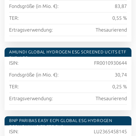
Fondsgröße (in Mio. €):
83,87
TER:
0,55 %
Ertragsverwendung:
Thesaurierend
AMUNDI GLOBAL HYDROGEN ESG SCREENED UCITS ETF
EUR ACC
ISIN:
FR0010930644
Fondsgröße (in Mio. €):
30,74
TER:
0,25 %
Ertragsverwendung:
Thesaurierend
BNP PARIBAS EASY ECPI GLOBAL ESG HYDROGEN
ECONOMY UCITS ETF EUR
ISIN:
LU2365458145