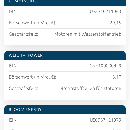
CUMMINS INC.
ISIN:
US2310211063
Börsenwert (in Mrd. €):
29,15
Geschäftsfeld:
Motoren mit Wasserstoffantrieb
WEICHAI POWER
ISIN:
CNE1000004L9
Börsenwert (in Mrd. €):
13,17
Geschäftsfeld:
Brennstoffzellen für Motoren
BLOOM ENERGY
ISIN:
US0937121079