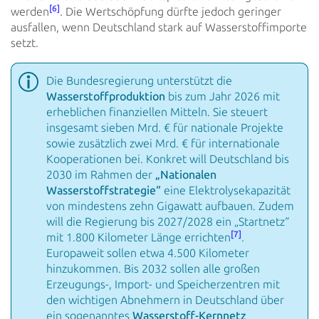
[6]
werden
. Die
Wertschöpfung dürfte jedoch geringer
ausfallen, wenn Deutschland stark auf Wasserstoffimporte
setzt.
Die Bundesregierung unterstützt die
Wasserstoffproduktion
bis zum Jahr 2026 mit
erheblichen
finanziellen
Mitteln. Sie steuert
insgesamt sieben Mrd. € für nationale Projekte
sowie zusätzlich zwei Mrd. € für
internationale
Kooperationen bei. Konkret will Deutschland bis
2030 im Rahmen der
„Nationalen
Wasserstoffstrategie“
eine Elektrolysekapazität
von mindestens zehn Gigawatt aufbauen. Zudem
will
die Regierung
bis 2027/2028 ein „Startnetz“
[7]
mit 1.800 Kilometer Länge errichten
.
Europaweit sollen etwa 4.500 Kilometer
hinzukommen. Bis
2032 sollen alle großen
Erzeugungs-, Import- und Speicherzentren mit
den wichtigen Abnehmern in Deutschland
über
ein sogenanntes
Wasserstoff-Kernnetz