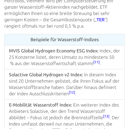
Portfolios, vielmehr wird per Computersteuerung ein
ganzer
Wasserstoff-Aktienindex nachgebildet. ETF
ermöglichen Ihnen so eine breite Streuung bei sehr
geringen Kosten – die
Gesamtkostenquote („
TER
“)
rangiert oftmals nur bei
rund 0,5 % p.a.
Beispiele für Wasserstoff-Indizes
MVIS Global Hydrogen Economy ESG Index:
Index, der
25 Konzerne listet, deren Umsatz
zu mindestens 50
[11]
% aus der Wasserstoffwirtschaft stammt
.
Solactive Global Hydrogen v2 Index:
In diesem Index
sind 20 Unternehmen gelistet,
die ihren Fokus
auf der
Wasserstoffbranche haben. Darüber hinaus definiert
[12]
der Index Ausschlusskriterien
.
E-Mobilität Wasserstoff Index:
Ein weiterer Index des
Anbieters Solactive, der den
Trend Wasserstoff
[13]
abbildet – Fokus ist jedoch die Brennstoffzelle
. Der
Index umfasst derweil
nur neun Unternehmen, die