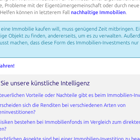
le, Probleme mit der Eigentümergemeinschaft oder durch neue
Helfen können in letzterem Fall
nachhaltige Immobilien
.
eine Immobilie kaufen will, muss genügend Zeit mitbringen. Ei
tige Objekt zu finden,
andererseits, um es zu verwalten. Außerde
sst machen, dass diese Form des
Immobilien-Investments nur a
ahren!
Sie unsere künstliche Intelligenz
teuerlichen Vorteile oder Nachteile gibt es beim Immobilien-I
rscheiden sich die Renditen bei verschiedenen Arten von
eninvestitionen?
isiken bestehen bei Immobilienfonds im Vergleich zum direkte
en?
chtlichen Aspekte sind bei einer Immobilien-Investition zu be