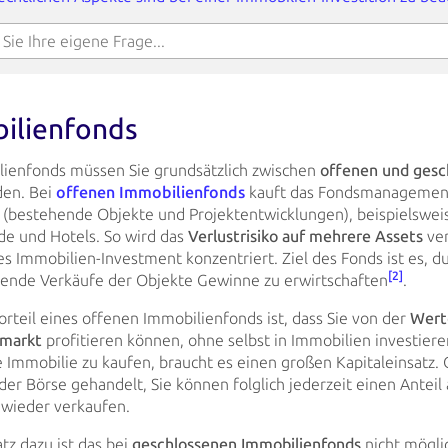
ilienfonds
lienfonds müssen Sie grundsätzlich zwischen
offenen und gesc
den.
Bei
offenen Immobilienfonds
kauft das
Fondsmanagement 
 (bestehende Objekte und Projektentwicklungen),
beispielswei
e und Hotels. So wird das
Verlustrisiko auf mehrere Assets
ver
es Immobilien-Investment konzentriert. Ziel des Fonds ist es, 
[2]
gende Verkäufe der Objekte Gewinne zu erwirtschaften
.
orteil eines offenen Immobilienfonds ist, dass Sie von der
Wert
nmarkt
profitieren
können, ohne selbst in Immobilien investie
 Immobilie zu kaufen, braucht es einen
großen Kapitaleinsatz.
er Börse gehandelt, Sie können folglich jederzeit einen Anteil
 wieder verkaufen.
z dazu ist das bei
geschlossenen Immobilienfonds
nicht möglic