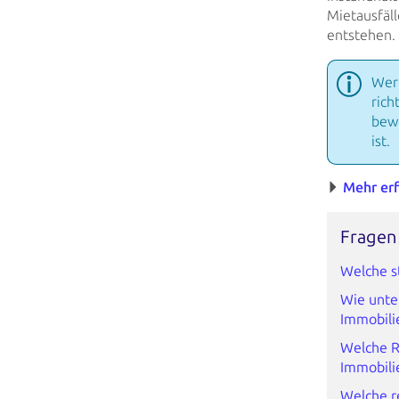
Mietausfäl
entstehen. 
Wer 
rich
bewu
ist.
Mehr
erf
Fragen 
Welche s
Wie unte
Immobili
Welche R
Immobili
Welche re