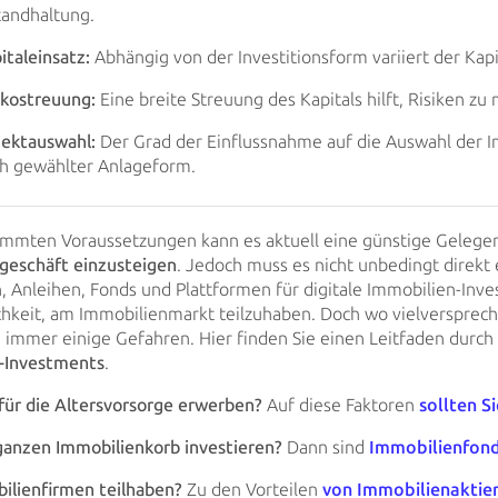
tandhaltung.
italeinsatz:
Abhängig von der Investitionsform variiert der Kapi
ikostreuung:
Eine breite Streuung des Kapitals hilft, Risiken zu
ektauswahl:
Der Grad der Einflussnahme auf die Auswahl der Im
h gewählter Anlageform.
immten Voraussetzungen kann es aktuell eine günstige Gelegenh
geschäft
einzusteigen
. Jedoch muss es nicht unbedingt direkt
n, Anleihen, Fonds und
Plattformen
für digitale Immobilien-Inve
chkeit, am Immobilienmarkt teilzuhaben. Doch wo
vielversprec
h immer einige Gefahren. Hier finden Sie einen Leitfaden durc
-Investments
.
für die Altersvorsorge
erwerben?
Auf diese Faktoren
sollten
Si
 ganzen Immobilienkorb
investieren?
Dann sind
Immobilienfon
ilienfirmen teilhaben?
Zu den Vorteilen
von
Immobilienaktie