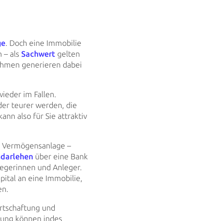
ge
. Doch eine Immobilie
 – als
Sachwert
gelten
ahmen
generieren dabei
ieder im Fallen.
der teurer werden, die
nn also für Sie attraktiv
er Vermögensanlage –
ndarlehen
über eine Bank
egerinnen und Anleger.
pital an eine Immobilie,
en.
rtschaftung und
ung können indes