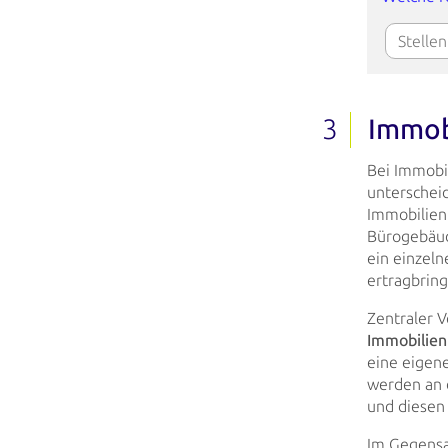
Immob
Bei Immobi
unterschei
Immobilien
Bürogebäud
ein einzeln
ertragbrin
Zentraler V
Immobilie
eine eigene
werden an d
und diesen
Im Gegensat