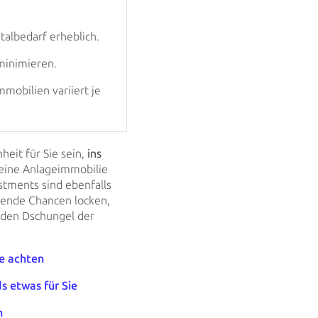
talbedarf erheblich.
 minimieren.
mobilien variiert je
eit für Sie sein,
ins
 eine Anlageimmobilie
stments sind ebenfalls
hende Chancen locken,
h den Dschungel
der
e achten
ds
etwas für Sie
n