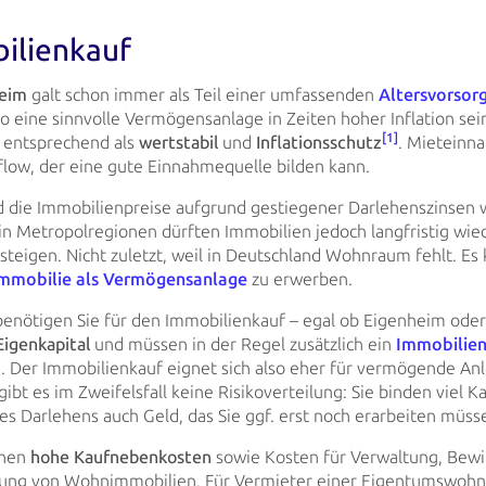
ilienkauf
eim
galt schon immer als Teil einer umfassenden
Altersvorsor
so
eine sinnvolle
Vermögensanlage in Zeiten hoher Inflation sein
[1]
 entsprechend als
wertstabil
und
Inflationsschutz
. Mieteinn
flow, der eine gute Einnahmequelle bilden kann.
d die Immobilienpreise aufgrund gestiegener Darlehenszinsen w
in Metropolregionen
dürften Immobilien jedoch langfristig wie
steigen. Nicht zuletzt, weil in Deutschland
Wohnraum fehlt. Es ka
mmobilie als Vermögensanlage
zu
erwerben.
 benötigen Sie für den Immobilienkauf – egal ob Eigenheim od
Eigenkapital
und
müssen in der Regel zusätzlich ein
Immobilie
. Der
Immobilienkauf eignet sich also eher
für vermögende Anl
bt es im Zweifelsfall keine Risikoverteilung: Sie binden viel
Ka
nes Darlehens auch Geld, das Sie ggf. erst noch erarbeiten müss
ohen
hohe Kaufnebenkosten
sowie Kosten für Verwaltung, Bewi
tung von
Wohnimmobilien.
Für Vermieter einer Eigentumswohn