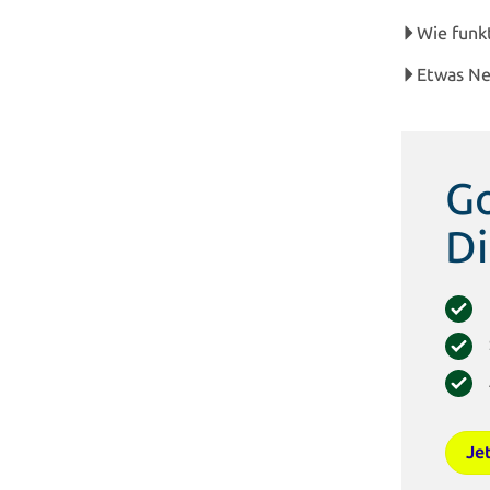
Wie funk
Etwas N
Go
Di
Je