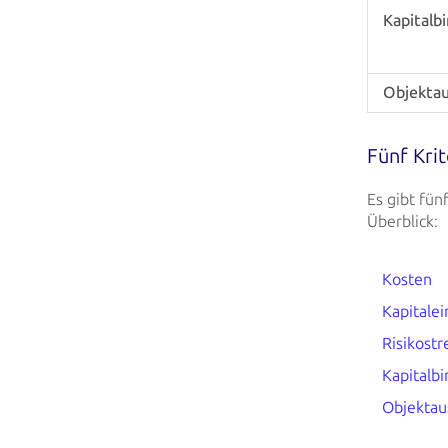
Kapitalb
Objekta
Fünf Kri
Es gibt fün
Überblick:
Kosten
Kapitalei
Risikost
Kapitalb
Objektau