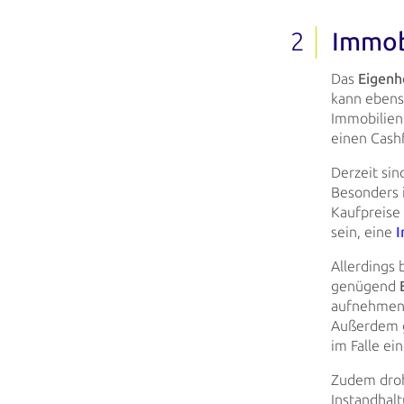
Immob
Das
Eigenh
kann eben
Immobilien
einen Cash
Derzeit sin
Besonders 
Kaufpreise 
sein, eine
I
Allerdings
genügend
aufnehmen
Außerdem gi
im Falle ei
Zudem dr
Instandhal