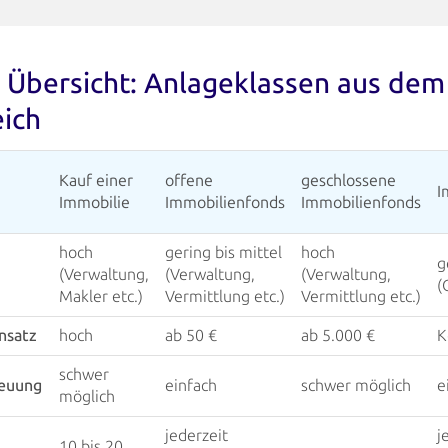
 Übersicht: Anlageklassen aus dem
eich
Kauf einer
offene
geschlossene
I
Immobilie
Immobilienfonds
Immobilienfonds
hoch
gering bis mittel
hoch
g
(Verwaltung,
(Verwaltung,
(Verwaltung,
(
Makler etc.)
Vermittlung etc.)
Vermittlung etc.)
insatz
hoch
ab 50 €
ab 5.000 €
K
schwer
reuung
einfach
schwer möglich
e
möglich
jederzeit
j
10 bis 20