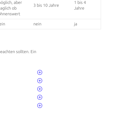
öglich, aber
1 bis 4
3 bis 10 Jahre
raglich ob
Jahre
ohnenswert
ein
nein
ja
eachten sollten. Ein