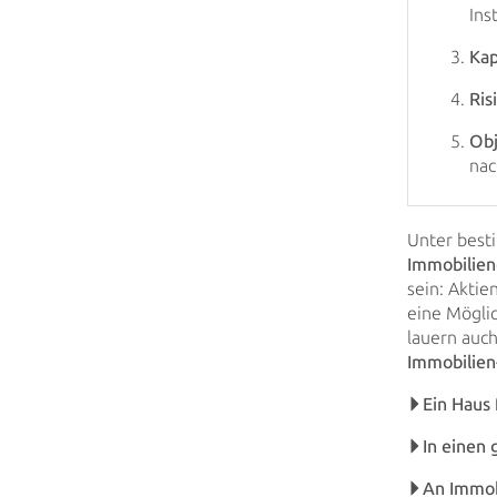
Ins
Kap
Ris
Obj
nac
Unter best
Immobilien
sein: Aktie
eine Mögli
lauern auc
Immobilien
Ein Haus 
In einen
An Immob