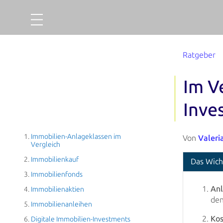
Projekte
Ratgeber
Gold
Im V
Finanzieren
Inve
Über uns
Immobilien-Anlageklassen im
So funktionierts
Von
Valeri
Vergleich
Unternehmensaccount
Immobilienkauf
Das Wich
Immobilienfonds
Abgeschlossene Projekte
Anl
Immobilienaktien
den
Ausfallquote
Immobilienanleihen
Kos
Digitale Immobilien-Investments
Ratgeber