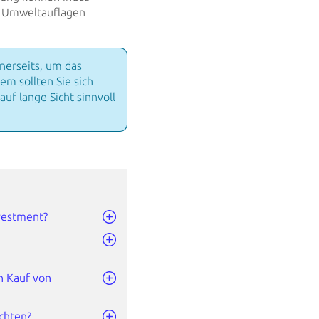
Umweltauflagen
nerseits, um das
m sollten Sie sich
uf lange Sicht sinnvoll
nvestment?
n Kauf von
achten?