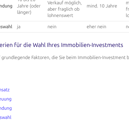
Verkauf möglich,
m
indung
Jahre (oder
mind. 10 Jahre
aber fraglich ob
f
länger)
lohnenswert
l
uswahl
ja
nein
eher nein
n
terien für die Wahl Ihres Immobilien-Investments
f grundlegende Faktoren, die Sie beim Immobilien-Investment b
nsatz
reuung
indung
swahl