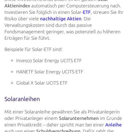
Aktienindex
automatisch per Computersteuerung nach.
Investieren Sie
folglich in einen Solar-
ETF
, streuen Sie Ihr
Risiko über
viele
nachhaltige Aktien
. Die
Verwaltungskosten sind durch das passive
Fondsmanagement geringer, was potenziell zu höheren
Erträgen
für Sie führt.
Beispiele für Solar-ETF sind:
Invesco Solar Energy UCITS ETF
HANETF Solar Energy UCITS ETF
Global X Solar UCITS ETF
Solaranleihen
Mit einer Solaranleihe gewähren Sie als Privatanlegerin
oder Privatanleger einem
Solarunternehmen
im Grunde
einen
Privatkredit – daher spricht man bei einer
Anleihe
auch von
einer
Schuldverschreibung
. Dafür zahlt das