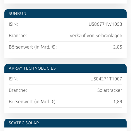
SUNRUN
ISIN:
US86771W1053
Branche:
Verkauf von Solaranlagen
Börsenwert (in Mrd. €):
2,85
ARRAY TECHNOLOGIES
ISIN:
US04271T1007
Branche:
Solartracker
Börsenwert (in Mrd. €):
1,89
SCATEC SOLAR