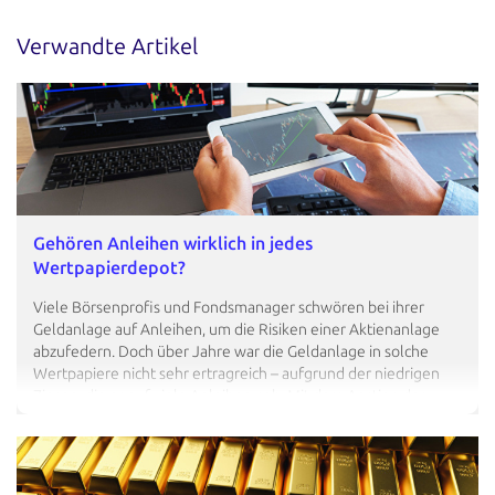
Verwandte Artikel
Gehören Anleihen wirklich in jedes
Wertpapierdepot?
Viele Börsenprofis und Fondsmanager schwören bei ihrer
Geldanlage auf Anleihen, um die Risiken einer Aktienanlage
abzufedern. Doch über Jahre war die Geldanlage in solche
Wertpapiere nicht sehr ertragreich – aufgrund der niedrigen
Zinsen, die es auf viele Anleihen gab. Mit dem Anstieg der
Leitzinsen sind neu emittierte Anleihen wieder attraktiver
geworden. Doch sind sie wirklich eine Alternative zu Festgeld
oder Geldmarktfonds? Wir zeigen es Ihnen – und erklären, was
Sie sonst alles zu einem Investment in Anleihen wissen sollten.