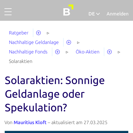
DE
Anmelden
Projekte
Deutsch
Ratgeber
Gold
Nachhaltige Geldanlage
Finanzieren
Nachhaltige Fonds
Öko-Aktien
Über uns
Solaraktien
So funktionierts
Solaraktien: Sonnige
Unternehmensaccount
Geldanlage oder
Abgeschlossene Projekte
Spekulation?
Ausfallquote
Ratgeber
Von
Mauritius Kloft
– aktualisiert am 27.03.2025