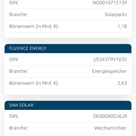
ISIN:
NO0010715139
Branche:
Solarparks
Börsenwert (in Mrd. €):
1,18
FLUENCE ENERGY
ISIN:
US34379V1035
Branche:
Energiespeicher
Börsenwert (in Mrd. €):
2,63
SMA SOLAR
ISIN:
DE000A0DJ6J9
Branche:
Wechselrichter