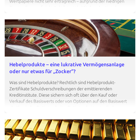
Wertpapiere nicht sehr ertragreich – aufgrund der niedrigen
Zinsen, die es auf viele Anleihen gab. Mit dem Anstieg der
Leitzinsen sind neu emittierte Anleihen wieder attraktiver
geworden. Doch sind sie wirklich eine Alternative zu Festgeld
oder Geldmarktfonds? Wir zeigen es Ihnen – und erklären, was
Sie sonst alles zu einem Investment in Anleihen wissen sollten.
Wie können Sie Anleihen kaufen? So geht's Wie funktionieren
Anleihen überhaupt? Die wichtigsten Begriffe Was bringen
Ihnen Investmentfonds? Hier erfahren Sie…
Hebelprodukte – eine lukrative Vermögensanlage
oder nur etwas für „Zocker“?
Was sind Hebelprodukte? Rechtlich sind Hebelprodukt-
Zertifikate Schuldverschreibungen der emittierenden
Kreditinstitute. Diese sichern sich oft über den Kauf oder
Verkauf des Basiswerts oder von Optionen auf den Basiswert
ab. Klassische Optionsscheine Optionsscheine, englisch
warrants genannt, sind verbriefte Wertpapiere. Sie waren
ursprünglich gekoppelt mit Optionsanleihen (Anleihe cum).
Hierbei handelt es sich um die sog. „traditionellen
Optionsscheine", die es auch heute noch gibt. Dem Anleger
wird hiermit das Recht (nicht die Pflicht) eingeräumt, während