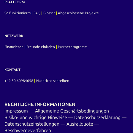
PLATTFORM
verstehen? Weiter zur Schritt-für-Schritt-Anleitung. In Aktien
oder Fonds investieren? So funktioniert der Einstieg an der…
So funktionierts
|
FAQ
|
Glossar
|
Abgeschlossene Projekte
NETZWERK
Finanzieren
|
Freunde einladen
|
Partnerprogramm
KONTAKT
+49 30 60984658
|
Nachricht schreiben
RECHTLICHE INFORMATIONEN
Impressum
—
Allgemeine Geschäftsbedingungen
—
Risiko- und wichtige Hinweise
—
Datenschutzerklärung
—
Datenschutzeinstellungen
—
Ausfallquote
—
Beschwerdeverfahren