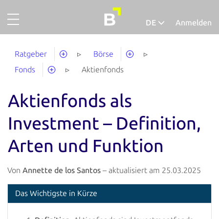
DE
Anmelden
Projekte
Deutsch
Ratgeber
Börse
Gold
Fonds
Aktienfonds
Finanzieren
Aktienfonds als
Über uns
Investment – Definition,
So funktionierts
Arten und Funktion
Unternehmensaccount
Abgeschlossene Projekte
Von
Annette de los Santos
– aktualisiert am 25.03.2025
Ausfallquote
Das Wichtigste in Kürze
Ratgeber