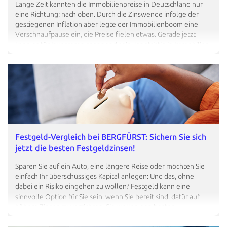
Lange Zeit kannten die Immobilienpreise in Deutschland nur
eine Richtung: nach oben. Durch die Zinswende infolge der
gestiegenen Inflation aber legte der Immobilienboom eine
Verschnaufpause ein, die Preise fielen etwas. Gerade jetzt
kann es für Investoren spannend sein, langfristig in Immobilien
zu investieren. Das gilt auch für Sie als Privatanlegerin oder -
anleger. Wir erklären, was Sie dabei beachten sollten. Sie
möchten die besten Renditeobjekten identifizieren? Hier
entlang! Wie funktionieren Immobilien als Kapitalanlage? Mehr
erfahren! Im folgenden Beitrag geht es um Immobilien als
Kapitalanlage – nicht um den Kauf einer Immobilie als
Eigenheim. Letzterer ist meist von emotionalen und
persönlichen Faktoren…
Festgeld-Vergleich bei BERGFÜRST: Sichern Sie sich
jetzt die besten Festgeldzinsen!
Sparen Sie auf ein Auto, eine längere Reise oder möchten Sie
einfach Ihr überschüssiges Kapital anlegen: Und das, ohne
dabei ein Risiko eingehen zu wollen? Festgeld kann eine
sinnvolle Option für Sie sein, wenn Sie bereit sind, dafür auf
höhere Zinsen zu verzichten. Sie wollen den besten
Festgeldzins finden? Zu unserem Festgeld-Vergleich! Sie