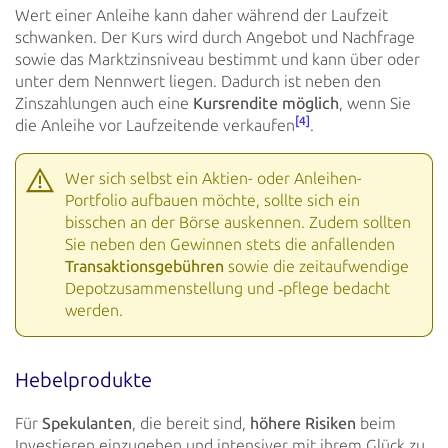
Wert einer Anleihe kann daher während der
Laufzeit
schwanken. Der Kurs wird durch Angebot und Nachfrage
sowie das Marktzinsniveau bestimmt und kann über oder
unter dem
Nennwert liegen. Dadurch ist neben den
Zinszahlungen auch eine
Kursrendite möglich
, wenn Sie
[4]
die
Anleihe vor
Laufzeitende verkaufen
.
Wer sich selbst ein Aktien- oder Anleihen-
Portfolio aufbauen möchte, sollte sich ein
bisschen an der Börse
auskennen. Zudem sollten
Sie neben den Gewinnen stets die anfallenden
Transaktionsgebühren
sowie die
zeitaufwendige
Depotzusammenstellung und ‑pflege bedacht
werden.
Hebelprodukte
Für
Spekulanten
, die bereit sind,
höhere Risiken
beim
Investieren einzugehen und
intensiver mit ihrem Glück zu