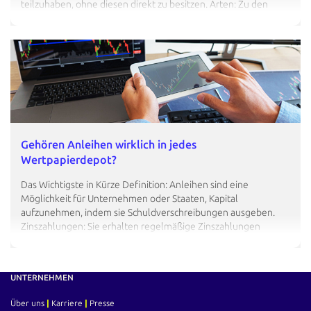
teilzuhaben, ohne diesen direkt zu besitzen. Arten: Zu den
gängigen Hebelprodukten zählen Optionsscheine und
Zertifikate. Optionsscheine gewähren das Recht, einen
Basiswert zu einem festgelegten Preis zu kaufen oder zu
verkaufen. Hebelwirkung: Durch…
Gehören Anleihen wirklich in jedes
Wertpapierdepot?
Das Wichtigste in Kürze Definition: Anleihen sind eine
Möglichkeit für Unternehmen oder Staaten, Kapital
aufzunehmen, indem sie Schuldverschreibungen ausgeben.
Zinszahlungen: Sie erhalten regelmäßige Zinszahlungen
(Kupon) während der Laufzeit. Laufzeit und Rückzahlung: Am
Ende der Laufzeit wird der Nennwert der Anleihe
zurückgezahlt. Börsenhandel: Anleihen können an der Börse
UNTERNEHMEN
gehandelt werden, der…
Über uns
|
Karriere
|
Presse