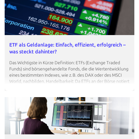
ETF als Geldanlage: Einfach, effizient, erfolgreich –
was steckt dahinter?
Das Wichtigste in Kürze Definition: ETFs (Exchange Traded
Funds) sind börsengehandelte Fonds, die die Wertentwicklung
eines bestimmten Indexes, wie z. B. des DAX oder des MSCI
World, nachbilden. Handelbarkeit: Da ETFs an der Börse notiert
sind, können Anleger jederzeit Anteile kaufen oder verkaufen,
ähnlich wie bei Aktien. Diversifikation: Durch die Nachbildung…