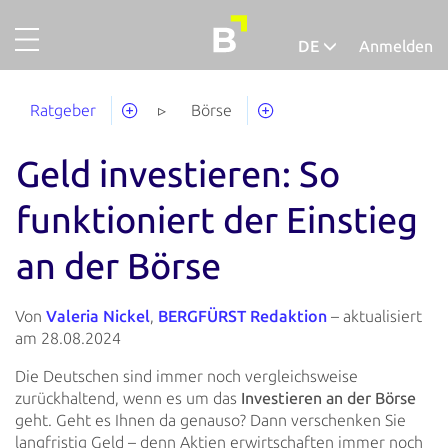
DE
Anmelden
Projekte
Deutsch
Ratgeber
Börse
Gold
Geld investieren: So
Finanzieren
Über uns
funktioniert der Einstieg
an der Börse
So funktionierts
Unternehmensaccount
Von
Valeria Nickel
,
BERGFÜRST Redaktion
– aktualisiert
Abgeschlossene Projekte
am 28.08.2024
Ausfallquote
Die Deutschen sind immer noch vergleichsweise
zurückhaltend, wenn es um das
Investieren an der Börse
Ratgeber
geht. Geht es
Ihnen da genauso? Dann verschenken Sie
langfristig Geld – denn Aktien erwirtschaften immer noch