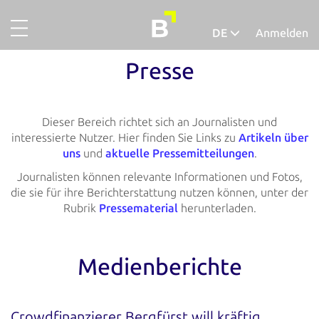
DE
Anmelden
Projekte
Deutsch
Presse
Gold
Español
Finanzieren
Dieser Bereich richtet sich an Journalisten und
interessierte Nutzer. Hier finden Sie Links zu
Artikeln über
Über uns
uns
und
aktuelle Pressemitteilungen
.
Journalisten können relevante Informationen und Fotos,
So funktionierts
die sie für ihre Berichterstattung nutzen können, unter der
Rubrik
Pressematerial
herunterladen.
Unternehmensaccount
Abgeschlossene Projekte
Medienberichte
Ausfallquote
Ratgeber
Crowdfinanzierer Bergfürst will kräftig