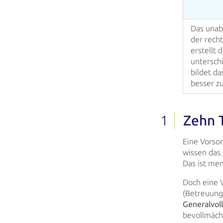
Das unab
der
recht
erstellt
d
untersch
bildet da
besser z
Zehn 
Eine Vorsor
wissen das.
Das ist men
Doch eine V
(Betreuungs
Generalvol
bevollmäch