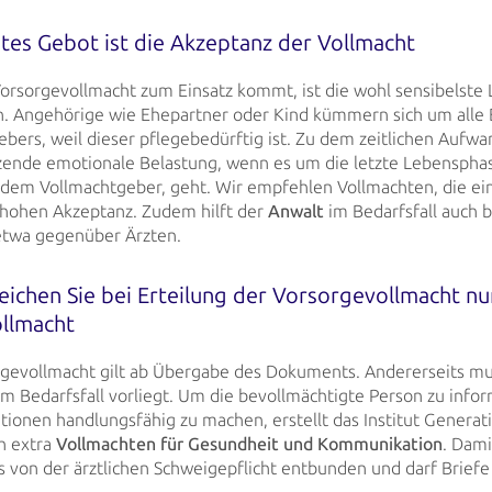
stes Gebot ist die Akzeptanz der Vollmacht
orsorgevollmacht zum Einsatz kommt, ist die wohl sensibelste
n. Angehörige wie
Ehepartner oder Kind kümmern sich um alle 
bers, weil dieser pflegebedürftig ist. Zu dem
zeitlichen Aufwa
zende emotionale Belastung, wenn es um die letzte Lebenspha
dem Vollmachtgeber, geht. Wir empfehlen Vollmachten, die ein 
 hohen
Akzeptanz. Zudem hilft der
Anwalt
im Bedarfsfall auch 
etwa gegenüber
Ärzten.
reichen Sie bei Erteilung der Vorsorgevollmacht nu
ollmacht
rgevollmacht gilt ab Übergabe des Dokuments. Andererseits mus
im Bedarfsfall
vorliegt. Um die bevollmächtigte Person zu infor
uationen handlungsfähig zu machen,
erstellt das Institut Genera
h extra
Vollmachten für Gesundheit und
Kommunikation
. Dami
s von der ärztlichen Schweigepflicht entbunden und
darf Brief