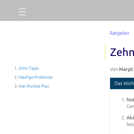
Projekte
Ratgeber
Gold
Zehn
Finanzieren
Über uns
Zehn Tipps
Von
Margit
Häufige Probleme
So funktionierts
Das Wich
Vier-Punkte Plan
Unternehmensaccount
Not
Ges
Abgeschlossene Projekte
Akz
Ausfallquote
bes
Ratgeber