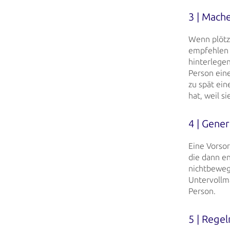
3 | Mach
Wenn plötzl
empfehlen 
hinterlege
Person eine
zu spät ein
hat, weil s
4 | Gener
Eine Vorso
die
dann en
nichtbeweg
Untervollm
Person.
5 | Regel