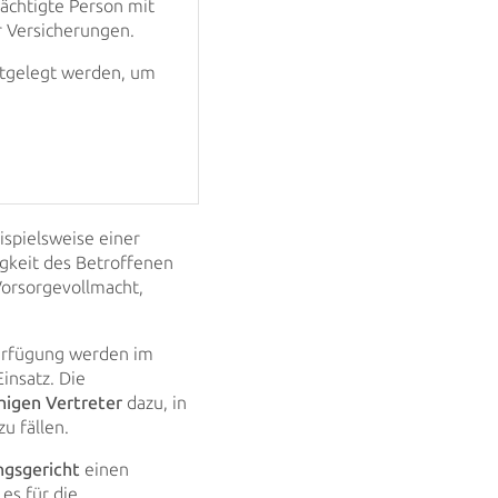
mächtigte Person mit
r Versicherungen.
stgelegt werden, um
ispielsweise einer
igkeit des Betroffenen
orsorgevollmacht,
erfügung werden im
insatz. Die
higen Vertreter
dazu, in
u fällen.
gsgericht
einen
es für die