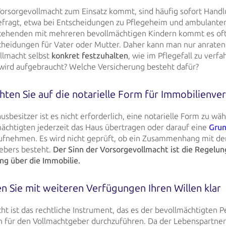
orsorgevollmacht zum Einsatz kommt, sind häufig sofort Handl
fragt, etwa bei
Entscheidungen zu Pflegeheim und ambulantem 
stehenden mit mehreren bevollmächtigen
Kindern kommt es oft
cheidungen für Vater oder Mutter. Daher kann man nur anraten
llmacht selbst
konkret festzuhalten
, wie im Pflegefall zu verfa
wird aufgebraucht? Welche Versicherung besteht dafür?
chten Sie auf die notarielle Form für Immobilienve
usbesitzer ist es nicht erforderlich, eine notarielle Form zu wä
ächtigten jederzeit das Haus übertragen oder darauf eine
Grun
ufnehmen. Es wird
nicht geprüft, ob ein Zusammenhang mit de
ebers besteht.
Der Sinn der
Vorsorgevollmacht ist die Regelung
ng über die Immobilie.
en Sie mit weiteren Verfügungen Ihren Willen klar
ht ist das rechtliche Instrument, das es der bevollmächtigten P
 für den
Vollmachtgeber durchzuführen. Da der Lebenspartner