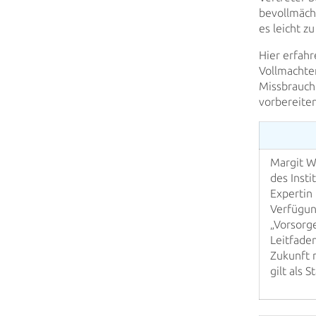
bevollmäch
es leicht z
Hier erfahr
Vollmachte
Missbrauch 
vorbereiten
Margit W
des Inst
Expertin
Verfügun
„Vorsorge
Leitfade
Zukunft 
gilt als
St