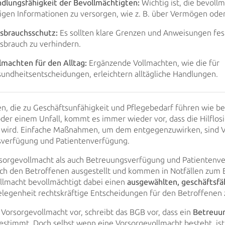
dlungsfähigkeit der Bevollmächtigten:
Wichtig ist, die bevoll
igen Informationen zu versorgen, wie z. B. über Vermögen ode
sbrauchsschutz:
Es sollten klare Grenzen und Anweisungen fe
sbrauch zu verhindern.
lmachten für den Alltag:
Ergänzende Vollmachten, wie die für
undheitsentscheidungen, erleichtern alltägliche Handlungen.
en, die zu Geschäftsunfähigkeit und Pflegebedarf führen wie be
oder einem
Unfall, kommt es immer wieder vor, dass die Hilflos
 wird. Einfache Maßnahmen,
um dem entgegenzuwirken, sind V
verfügung und Patientenverfügung.
sorgevollmacht als auch Betreuungsverfügung und Patientenv
rch den
Betroffenen ausgestellt und kommen in Notfällen zum E
llmacht bevollmächtigt dabei einen
ausgewählten, geschäftsfä
legenheit rechtskräftige
Entscheidungen für den Betroffenen z
 Vorsorgevollmacht vor, schreibt das BGB vor, dass ein
Betreuun
stimmt. Doch selbst wenn eine Vorsorgevollmacht besteht, ist 