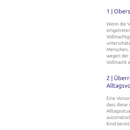
1 | Ober
Wenn die V
eingetrete
Vollmachtge
unterschät
Menschen, 
wegen der
Vollmacht 
2 | Über
Alltagsv
Eine Vorso
dass diese 
Alltagssit
automatisc
Kind bereit