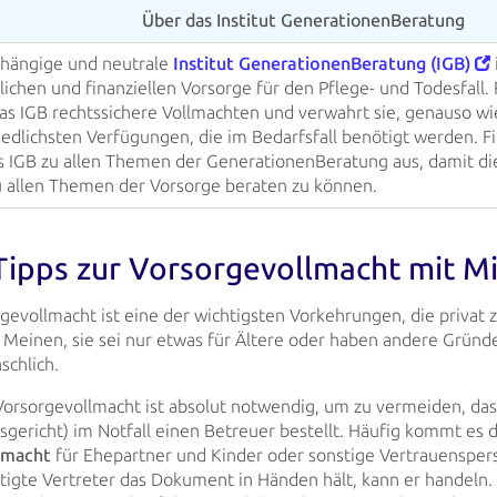
Über das Institut GenerationenBeratung
hängige und neutrale
Institut GenerationenBeratung (IGB)
lichen und finanziellen Vorsorge für den Pflege- und Todesfall.
as IGB rechtssichere Vollmachten und verwahrt sie, genauso wi
iedlichsten
Verfügungen, die im Bedarfsfall benötigt werden. Fi
s IGB zu allen
Themen der GenerationenBeratung aus, damit di
u allen Themen der
Vorsorge beraten zu können.
Tipps zur Vorsorge­vollmacht mit M
gevollmacht ist eine der wichtigsten Vorkehrungen, die privat z
 Meinen, sie
sei nur etwas für Ältere oder haben andere Gründe
schlich.
orsorgevollmacht ist absolut notwendig, um zu vermeiden, das
gericht) im Notfall
einen Betreuer bestellt. Häufig kommt es 
lmacht
für Ehepartner und
Kinder oder sonstige Vertrauensper
tigte Vertreter das Dokument in Händen hält, kann er
handeln. 