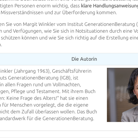
tigten Personen enorm wichtig, dass
klare Handlungsanweisun
u Missverständnissen und zur Überforderung
kommen.
en Sie von Margit Winkler vom Institut GenerationenBeratung (I
n und Verfügungen,
wie Sie sich in Notsituationen durch eine 
schützen können und wie Sie sich richtig auf
die Erstellung ein
.
Die Autorin
inkler (Jahrgang 1963), Geschäftsführerin
ituts GenerationenBeratung (IGB),
ist
 in allen Fragen rund um Vollmachten,
gen, Pflege und Testament. Mit
ihrem Buch
n: Keine Frage des Alters!“ hat sie einen
n für Menschen
vorgelegt, die die eigene
nicht dem Zufall überlassen wollen. Das Buch
andardwerk für die GenerationenBeratung.