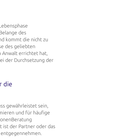
 Lebensphase
Belange des
nd kommt die nicht zu
se des
geliebten
Anwalt errichtet hat,
bei der Durchsetzung der
r die
s gewährleistet sein,
mieren und für häufige
tionenBeratung
t ist der Partner oder das
e entgegennehmen.