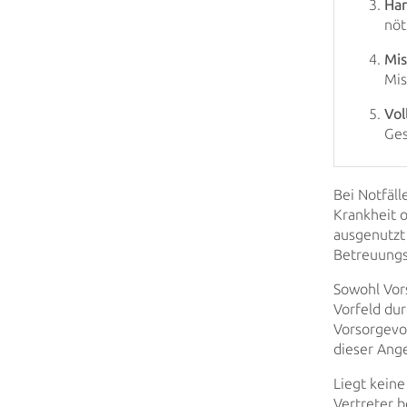
Han
nöt
Mis
Mis
Vol
Ges
Bei Notfäll
Krankheit 
ausgenutzt
Betreuungs
Sowohl Vor
Vorfeld du
Vorsorgevo
dieser Ange
Liegt keine
Vertreter
be