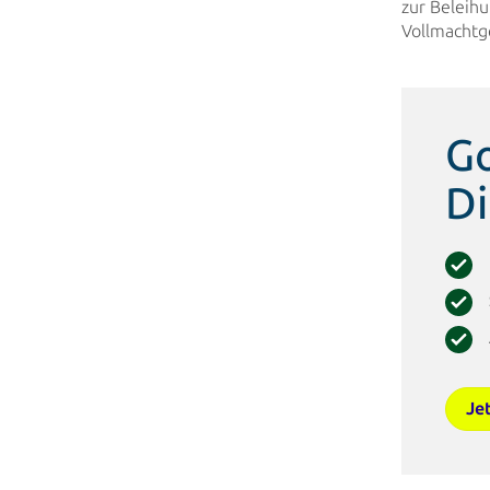
zur Beleihu
Vollmachtge
Go
Di
Je