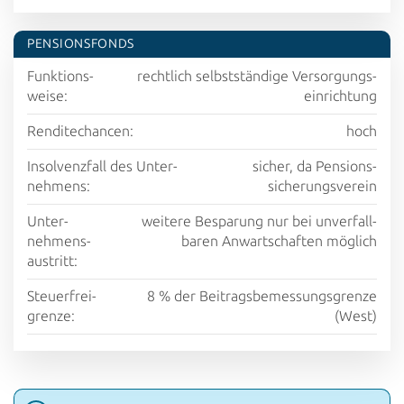
PENSIONS­FONDS
Funktions­
rechtlich selbst­ständige Versorgungs­
weise:
einrichtung
Rendite­chancen:
hoch
Insolvenz­fall des Unter­
sicher, da Pensions­
nehmens:
sicherungs­verein
Unter­
weitere Be­sparung nur bei un­verfall­
nehmens­
baren Anwart­schaften möglich
austritt:
Steuer­frei­
8 % der Beitrags­bemessungs­grenze
grenze:
(West)