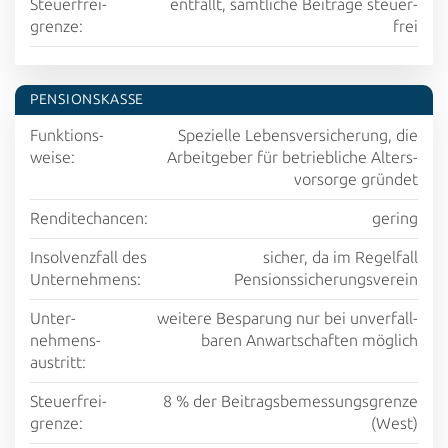
Steuer­frei­
entfällt, sämtliche Beiträge steuer­
grenze:
frei
PENSIONS­KASSE
Funktions­
Spezielle Lebens­versicherung, die
weise:
Arbeit­geber für betrieb­liche Alters­
vorsorge gründet
Rendite­chancen:
gering
Insolvenz­fall des
sicher, da im Regelfall
Unter­nehmens:
Pensions­sicherungs­verein
Unter­
weitere Be­sparung nur bei un­verfall­
nehmens­
baren Anwart­schaften möglich
austritt:
Steuer­frei­
8 % der Beitrags­bemessungs­grenze
grenze:
(West)