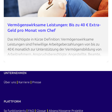
Vermögenswirksame Leistungen: Bis zu 40 € Extra-
Geld pro Monat vom Chef
Das Wichtigste in Kürze Definition: Vermögenswirksame
Leistungen sind freiwillige Arbeitgeberzahlungen von bis zu
40 € monatlich zur Unterstützung der Vermögensbildung von
Arbeitnehmern. Anspruchsberechtigte: Angestellte, Beamte,
Soldaten, Richter und Auszubildende können VL erhalten,
sofern dies im Arbeits-, Betriebs- oder Tarifvertrag festgelegt
ist. Anlageformen: VL können in Banksparpläne,
UNTERNEHMEN
Fondssparpläne, Bausparverträge oder zur Tilgung…
Über uns
|
Karriere
|
Presse
PLATTFORM
So funktionierts
|
FAQ
|
Glossar
|
Abgeschlossene Projekte