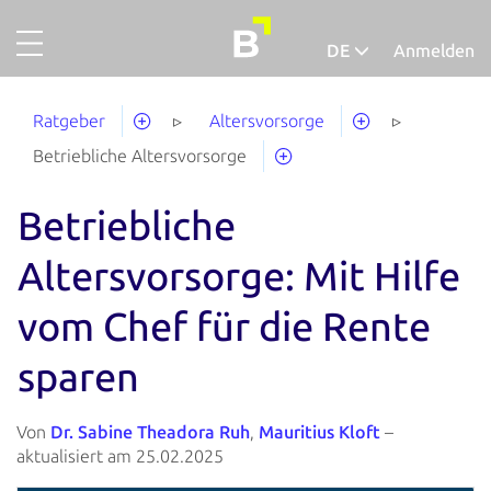
DE
Anmelden
Projekte
Deutsch
Ratgeber
Altersvorsorge
Gold
Betriebliche Altersvorsorge
Finanzieren
Betriebliche
Über uns
Altersvorsorge: Mit Hilfe
So funktionierts
vom Chef für die Rente
Unternehmensaccount
sparen
Abgeschlossene Projekte
Ausfallquote
Von
Dr. Sabine Theadora Ruh
,
Mauritius Kloft
–
Ratgeber
aktualisiert am 25.02.2025