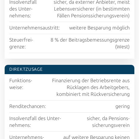
Insolvenz­fall
sicher, da externer Anbieter, meist
des Unter­
Lebensversicherer (in be­stimmten
nehmens:
Fällen
Pensions­sicherungs­verein)
Unter­nehmens­austritt:
weitere Be­sparung möglich
Steuer­frei­
8 % der Beitrags­bemessungs­grenze
grenze:
(West)
DIREKT­ZUSAGE
Funktions­
Finanz­ierung der Betriebs­rente aus
weise:
Rücklagen des Arbeitgebers,
kombiniert mit Rück­versicherung
Rendite­chancen:
gering
Insolvenz­fall des Unter­
sicher, da Pensions­
nehmens:
sicherungs­verein
Unter­nehmens­
auf weitere Besparung keinen