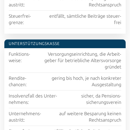
austritt:
Rechts­anspruch
Steuer­frei­
entfällt, sämtliche Beiträge steuer­
grenze:
frei
UNTER­STÜTZUNGS­KASSE
Funktions­
Versorgungs­einrichtung, die Arbeit­
weise:
geber für betrieb­liche Alters­vorsorge
gründet
Rendite­
gering bis hoch, je nach konkreter
chancen:
Aus­gestaltung
Insolvenz­fall des Unter­
sicher, da Pensions­
nehmens:
sicherungsverein
Unter­nehmens­
auf weitere Be­sparung keinen
austritt:
Rechts­anspruch