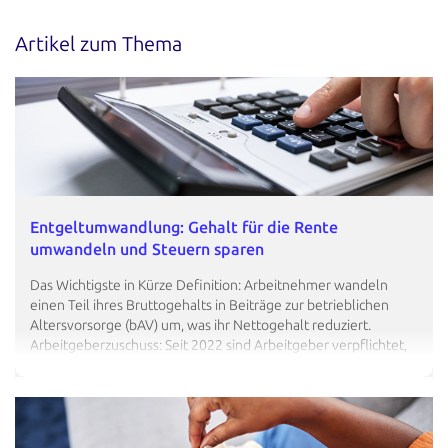
Artikel zum Thema
Entgeltumwandlung: Gehalt für die Rente
umwandeln und Steuern sparen
Das Wichtigste in Kürze Definition: Arbeitnehmer wandeln
einen Teil ihres Bruttogehalts in Beiträge zur betrieblichen
Altersvorsorge (bAV) um, was ihr Nettogehalt reduziert.
Arbeitgeberzuschuss: Seit 2022 sind Arbeitgeber verpflichtet,
einen Zuschuss von mindestens 15 % auf den umgewandelten
Betrag zu leisten. Steuer- und Sozialabgabenersparnis:
Beiträge zur bAV sind bis zu bestimmten Grenzen…