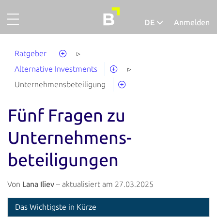
DE
Anmelden
Projekte
Deutsch
Ratgeber
Gold
Alternative Investments
Finanzieren
Unternehmensbeteiligung
Über uns
Fünf Fragen zu
So funktionierts
Unternehmens­
Unternehmensaccount
beteiligungen
Abgeschlossene Projekte
Ausfallquote
Von
Lana Iliev
– aktualisiert am 27.03.2025
Ratgeber
Das Wichtigste in Kürze