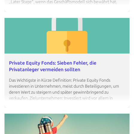
„Later Stage“, wenn das Geschäftsmodell sich bewährt hat.
Rendite und Risiko: Hohe Risiken, aber auch die Möglichkeit
von hohen Renditen, die…
Private Equity Fonds: Sieben Fehler, die
Privatanleger vermeiden sollten
Das Wichtigste in Kürze Definition: Private Equity Fonds
investieren in Unternehmen, meist durch Beteiligungen, um
deren Wert zu steigern und später gewinnbringend zu
verkaufen. Zielunternehmen: Investiert wird vor allem in
etablierte, oft unterbewertete Unternehmen, die noch
Potenzial haben. Strategie: Fondsmanagement optimiert das
Unternehmen, um den Wert zu steigern, oft durch…