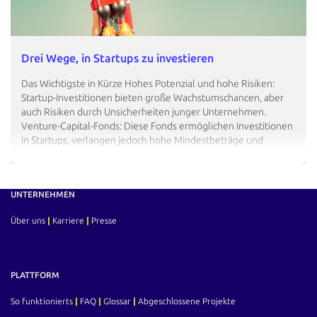
Drei Wege, in Startups zu investieren
Das Wichtigste in Kürze Hohes Potenzial und hohe Risiken:
Startup-Investitionen bieten große Wachstumschancen, aber
auch Risiken durch Unsicherheiten junger Unternehmen.
Venture-Capital-Fonds: Diese Fonds ermöglichen Investitionen
in Startups, verlangen jedoch hohe Mindestbeträge und
Gebühren. Business Angel Netzwerke: Bieten Unterstützung
durch Kapital und Expertise für Startups. Crowdinvesting:
Erlaubt Kleinanlegern, mit kleineren Beträgen…
UNTERNEHMEN
Über uns
|
Karriere
|
Presse
PLATTFORM
So funktionierts
|
FAQ
|
Glossar
|
Abgeschlossene Projekte