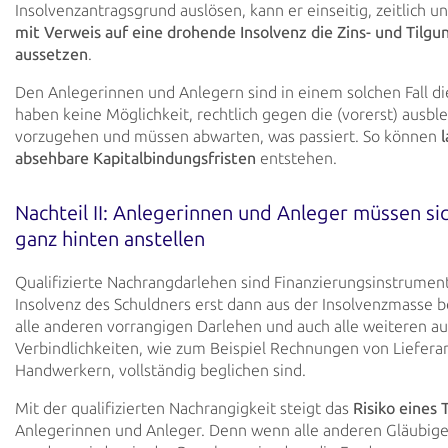
Insolvenzantragsgrund
auslösen, kann er einseitig, zeitlich u
mit Verweis auf eine drohende Insolvenz die Zins-
und
Tilgu
aussetzen
.
Den Anlegerinnen und Anlegern sind in einem solchen Fall d
haben keine Möglichkeit, rechtlich
gegen die (vorerst) ausb
vorzugehen und müssen abwarten, was passiert. So können
absehbare Kapitalbindungsfristen
entstehen.
Nachteil II: Anlegerinnen und Anleger müssen sic
ganz
hinten anstellen
Qualifizierte Nachrangdarlehen sind Finanzierungsinstrumente
Insolvenz des Schuldners erst dann aus
der Insolvenzmasse b
alle anderen vorrangigen Darlehen und auch alle weiteren 
Verbindlichkeiten, wie zum Beispiel Rechnungen von Liefera
Handwerkern, vollständig beglichen sind.
Mit der qualifizierten Nachrangigkeit steigt das
Risiko eines 
Anlegerinnen und
Anleger. Denn wenn
alle anderen Gläubige