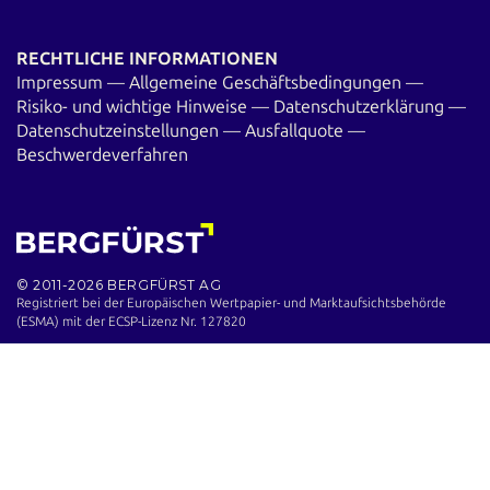
RECHTLICHE INFORMATIONEN
Impressum
—
Allgemeine Geschäftsbedingungen
—
Risiko- und wichtige Hinweise
—
Datenschutzerklärung
—
Datenschutzeinstellungen
—
Ausfallquote
—
Beschwerdeverfahren
© 2011-2026 BERGFÜRST AG
Registriert bei der Europäischen Wertpapier- und Marktaufsichts­behörde
(ESMA) mit der ECSP-Lizenz Nr. 127820