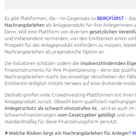
Es gibt Plattformen, die – im Gegensatz zu
BERGFÜRST
– da
Nachrangdarlehen
als Anlageprodukt für ihre
Anlegerinnen u
Denn: Will eine Plattform von diversen
gesetzlichen
Vereinf
und
insbesondere vermeiden, von den Emittenten einen um
Prospekt für das
Anlageprodukt einfordern
zu müssen, bietet 
Nachrangdarlehen als pragmatische Option an.
Die Initiatoren schätzen zudem die
insolvenzhindernden Eig
Finanzinstruments für ihre
Projektplanung – denn das qualifiz
Nachrangdarlehen macht das einseitige Verschieben der Fälli
Emittentin lediglich mittels Verweis auf
eine drohende Insolv
Deshalb greifen viele Crowdinvesting-Plattformen mit ihren 
Anlageprodukt zurück. Obwohl beim qualifiziert nachrangig
Anlegerschutz als schwach
einzustufen ist
, wird
es auch im
Schwarmfinanzierungen
vom Gesetzgeber gebilligt
und von 
standardmäßig für diese Finanzierungsform genutzt.
Welche Risiken birgt ein
Nachrangdarlehen für Anleger?
H