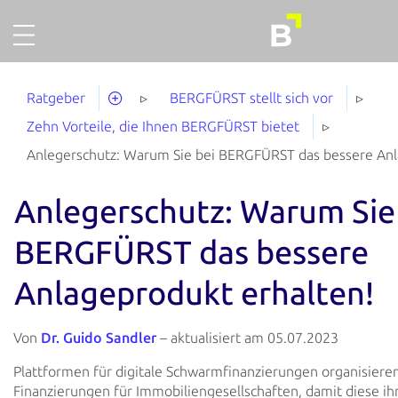
Projekte
Deutsch
Ratgeber
BERGFÜRST stellt sich vor
Gold
Zehn Vorteile, die Ihnen BERGFÜRST bietet
Finanzieren
Anlegerschutz: Warum Sie bei BERGFÜRST das bessere Anl
Über uns
Anlegerschutz: Warum Sie
So funktionierts
BERGFÜRST das bessere
Unternehmensaccount
Anlageprodukt erhalten!
Abgeschlossene Projekte
Ausfallquote
Von
Dr. Guido Sandler
– aktualisiert am 05.07.2023
Ratgeber
Plattformen für digitale Schwarmfinanzierungen organisiere
Finanzierungen für Immobiliengesellschaften, damit
diese ih