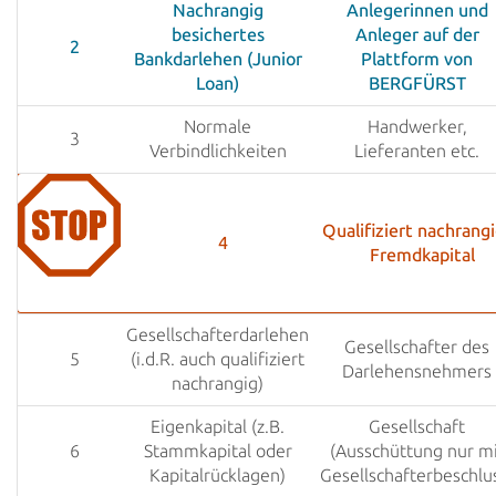
Nachrangig
Anlegerinnen und
besichertes
Anleger auf der
2
Bankdarlehen
(Junior
Plattform von
Loan)
BERGFÜRST
Normale
Handwerker,
3
Verbindlichkeiten
Lieferanten etc.
Qualifiziert nachrang
4
Fremdkapital
Gesellschafterdarlehen
Gesellschafter des
5
(i.d.R. auch qualifiziert
Darlehensnehmers
nachrangig)
Eigenkapital (z.B.
Gesellschaft
6
Stammkapital oder
(Ausschüttung nur mi
Kapitalrücklagen)
Gesellschafterbeschlu