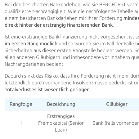
Bei den besicherten Bankdarlehen, wie sie BERGFÜRST vermit
qualifizierte Nachrangigkeit. Wie die
nachfolgende Tabelle auf
einem besicherten Bankdarlehen mit Ihrer Forderung
mindes
direkt hinter der erstrangig finanzierenden Bank
.
Ist eine erstrangige Bankfinanzierung nicht vorgesehen, ist 
im ersten Rang
möglich
und so würden
Sie im Fall der Fälle 
Sicherheiten aus dieser ersten Rangstelle bedient werden. S
allen anderen Gläubigern und insbesondere vor Inhabern qual
Nachrangdarlehen bedient.
Dadurch sinkt das Risiko, dass Ihre Forderung nicht mehr du
letztendlich durch vorhandene
Insolvenzmasse gedeckt ist u
Totalverlustes ist wesentlich geringer
.
Rangfolge
Bezeichnung
Gläubiger
Erstrangiges
1
Fremdkapital (Senior
Bank (falls vorhande
Loan)