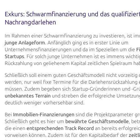
Exkurs: Schwarmfinanzierung und das qualifizier
Nachrangdarlehen
Im Rahmen einer Schwarmfinanzierung zu investieren, ist i
junge Anlageform
.
Anfänglich ging es in
erster Linie um
Unternehmensfinanzierungen und da im Speziellen um die
F
Startups
. Für
solch junge
Unternehmen ist es immens wichtig,
Rückzahlung von geliehenem Kapital zeitlichen Spielraum ha
Schließlich soll einem guten Geschäftsmodell nicht vorzeitig
werden, nur weil fixe Termine für
die Darlehensrückzahlung 
müssen. Zudem begeben sich Startup-Gründerinnen und -G
unbekanntes Terrain
und streben die erfolgreiche Umsetzung
deutlich weniger vorhersehbar sind.
Bei
Immobilien-Finanzierungen
sind die Projektparameter gr
Schließlich geht es hier
um
bewährte
Geschäftsmodelle
, bet
die einen
entsprechenden Track Record
an bereits erfolgreic
vorweisen können. Zudem ist für den Kapitalbedarf der
zeit