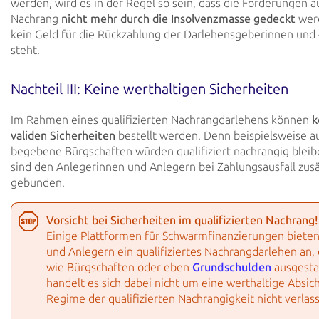
werden, wird es in der Regel so sein, dass die Forderungen a
Nachrang
nicht mehr durch die Insolvenzmasse gedeckt
wer
kein Geld für die
Rückzahlung der
Darlehensgeberinnen und 
steht.
Nachteil III: Keine werthaltigen Sicherheiten
Im Rahmen eines qualifizierten Nachrangdarlehens können
k
validen Sicherheiten
bestellt werden. Denn
beispielsweise a
begebene Bürgschaften würden qualifiziert nachrangig bleibe
sind den
Anlegerinnen und Anlegern bei Zahlungsausfall zusä
gebunden.
Vorsicht bei Sicherheiten im qualifizierten Nachrang!
Einige Plattformen für Schwarmfinanzierungen bieten
und Anlegern ein qualifiziertes
Nachrangdarlehen an, 
wie Bürgschaften oder eben
Grundschulden
ausgestat
handelt es sich dabei nicht um eine werthaltige Absic
Regime der qualifizierten
Nachrangigkeit nicht verlas