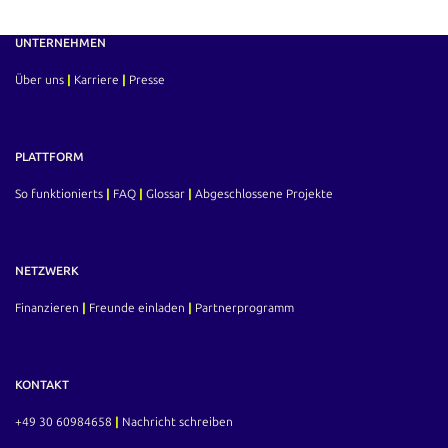
administrative Verarbeitung der Zahlungen ein.…
UNTERNEHMEN
Über uns
|
Karriere
|
Presse
PLATTFORM
So funktionierts
|
FAQ
|
Glossar
|
Abgeschlossene Projekte
NETZWERK
Finanzieren
|
Freunde einladen
|
Partnerprogramm
KONTAKT
+49 30 60984658
|
Nachricht schreiben