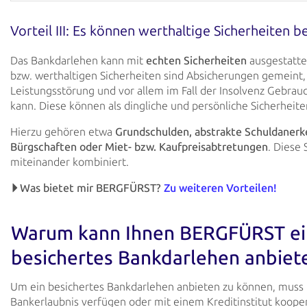
Vorteil III: Es können werthaltige Sicherheiten b
Das Bankdarlehen kann mit
echten Sicherheiten
ausgestatte
bzw. werthaltigen
Sicherheiten sind
Absicherungen gemeint, 
Leistungsstörung und vor allem im Fall der Insolvenz Gebra
kann. Diese können als dingliche und persönliche Sicherheite
Hierzu gehören etwa
Grundschulden, abstrakte Schuldanerke
Bürgschaften oder Miet- bzw.
Kaufpreisabtretungen
. Diese
S
miteinander kombiniert.
Was bietet mir BERGFÜRST?
Zu weiteren Vorteilen!
Warum kann Ihnen BERGFÜRST ei
besichertes
Bankdarlehen anbiet
Um ein besichertes Bankdarlehen anbieten zu können, muss
Bankerlaubnis verfügen oder mit einem
Kreditinstitut koop