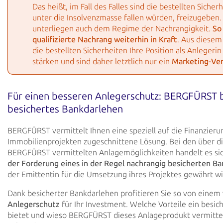
Das heißt, im Fall des Falles sind die bestellten Sicher
unter die Insolvenzmasse fallen würden, freizugeben.
unterliegen auch dem Regime der
Nachrangigkeit.
So
qualifizierte Nachrang weiterhin in Kraft
. Aus diesem
die
bestellten Sicherheiten Ihre Position als Anlegerin
stärken und sind daher letztlich nur ein
Marketing-Ve
Für einen besseren Anlegerschutz: BERGFÜRST b
besichertes Bankdarlehen
BERGFÜRST vermittelt Ihnen eine speziell auf die Finanzieru
Immobilienprojekten zugeschnittene Lösung. Bei den
über di
BERGFÜRST vermittelten Anlagemöglichkeiten handelt es s
der
Forderung eines
in der Regel nachrangig besicherten B
der Emittentin für die Umsetzung ihres Projektes
gewährt
wi
Dank besicherter Bankdarlehen profitieren Sie so von einem
Anlegerschutz
für Ihr
Investment. Welche
Vorteile ein besic
bietet und wieso BERGFÜRST dieses Anlageprodukt vermittel