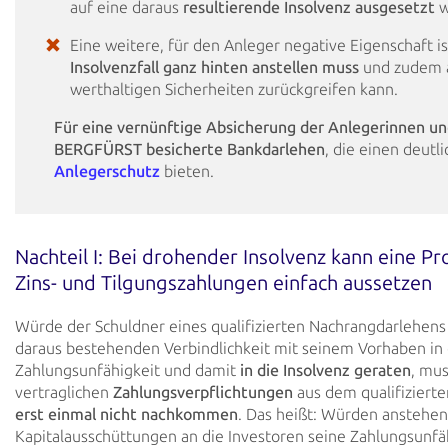
auf eine daraus
resultierende
Insolvenz ausgesetzt
w
Eine weitere, für den Anleger negative Eigenschaft ist
Insolvenzfall ganz
hinten anstellen muss
und zudem a
werthaltigen Sicherheiten zurückgreifen kann.
Für eine vernünftige Absicherung der Anlegerinnen un
BERGFÜRST
besicherte Bankdarlehen
, die
einen deutl
Anlegerschutz
bieten.
Nachteil I: Bei drohender Insolvenz kann eine Pr
Zins- und
Tilgungszahlungen einfach aussetzen
Würde der Schuldner eines qualifizierten Nachrangdarlehens 
daraus bestehenden Verbindlichkeit
mit seinem Vorhaben in 
Zahlungsunfähigkeit und damit
in die Insolvenz geraten
, mus
vertraglichen
Zahlungsverpflichtungen
aus dem qualifiziert
erst einmal nicht
nachkommen
. Das heißt: Würden
anstehe
Kapitalausschüttungen an die Investoren seine Zahlungsunfä