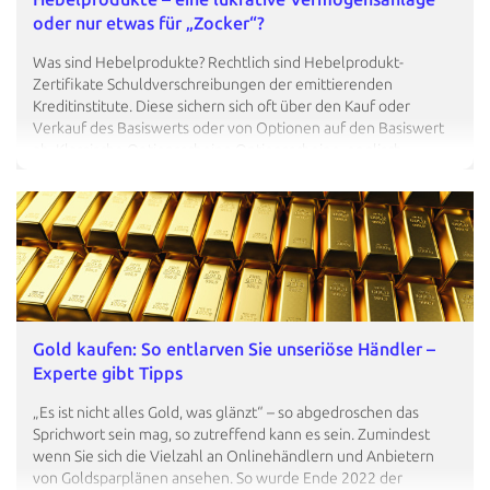
oder nur etwas für „Zocker“?
Was sind Hebelprodukte? Rechtlich sind Hebelprodukt-
Zertifikate Schuldverschreibungen der emittierenden
Kreditinstitute. Diese sichern sich oft über den Kauf oder
Verkauf des Basiswerts oder von Optionen auf den Basiswert
ab. Klassische Optionsscheine Optionsscheine, englisch
warrants genannt, sind verbriefte Wertpapiere. Sie waren
ursprünglich gekoppelt mit Optionsanleihen (Anleihe cum).
Hierbei handelt es sich um die sog. „traditionellen
Optionsscheine", die es auch heute noch gibt. Dem Anleger
wird hiermit das Recht (nicht die Pflicht) eingeräumt, während
der Laufzeit Aktien des die Optionsanleihe emittierenden
Unternehmens zu erwerben. Die traditionellen Optionsscheine
betreffen folglich eine ggf. bedingte Kapitalerhöhung. Die
Laufzeit kann bis zu 10 Jahren betragen. Traditionelle
Gold kaufen: So entlarven Sie unseriöse Händler –
Optionsscheine…
Experte gibt Tipps
„Es ist nicht alles Gold, was glänzt“ – so abgedroschen das
Sprichwort sein mag, so zutreffend kann es sein. Zumindest
wenn Sie sich die Vielzahl an Onlinehändlern und Anbietern
von Goldsparplänen ansehen. So wurde Ende 2022 der