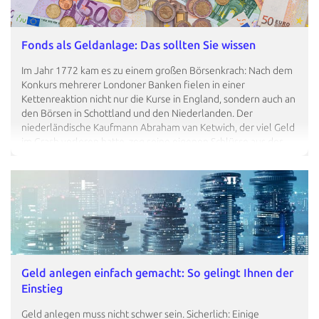
Baufinanzierung heutzutage eher die Ausnahme, häufiger
verlangen Banken eine Grundschuld zur…
Fonds als Geldanlage: Das sollten Sie wissen
Im Jahr 1772 kam es zu einem großen Börsenkrach: Nach dem
Konkurs mehrerer Londoner Banken fielen in einer
Kettenreaktion nicht nur die Kurse in England, sondern auch an
den Börsen in Schottland und den Niederlanden. Der
niederländische Kaufmann Abraham van Ketwich, der viel Geld
im Crash verloren hatte, zog seine eigenen Schlüsse aus der
Krise. Er sah eine Marktlücke für ein Produkt, mit dem
Privatanlegern mit geringen Mitteln die Möglichkeit hatten, ihr
Risiko breit zu streuen und somit besser gegen den nächsten
Börsenkrach gewappnet zu sein. 1774 legte er deshalb ein
Finanzprodukt auf, das in die verschiedensten Anleihen (auch
Renten…
Geld anlegen einfach gemacht: So gelingt Ihnen der
Einstieg
Geld anlegen muss nicht schwer sein. Sicherlich: Einige