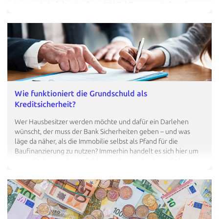
Vorstandschef des Händlers „PIM Gold“ zu einer Haftstrafe von
sechs Jahren und neun Monaten verurteilt, wegen Betrugs
und Geldwäsche. Ein Schaden von 140 Mio. € für Anlegerinnen
und Anleger ist entstanden. So drastisch muss es nicht immer
ausfallen. Dennoch gibt es viele unseriöse Angebote. Wir
zeigen Ihnen, wie Sie solche Anbieter erkennen – und geben
Ihnen weitere Tipps, was Sie beim Goldkauf beachten sollten.
…
Wie funktioniert die Grundschuld als
Kredit­sicherheit?
Wer Hausbesitzer werden möchte und dafür ein Darlehen
wünscht, der muss der Bank Sicherheiten geben – und was
läge da näher, als die Immobilie selbst als Pfand für die
Baufinanzierung zu nutzen? Immerhin handelt es sich hier um
einen Sachwert, der zu Geld gemacht werden kann. So kann
der Verkaufserlös im Falle der Zahlungsunfähigkeit offene
Schulden begleichen. Die Idee ist nicht neu: Grundstücke oder
Immobilien wurden schon im antiken Rom als Kreditsicherheit
eingesetzt. Und so fand die Hypothek Eingang in das römische
Recht. In Deutschland sind Hypotheken bei der