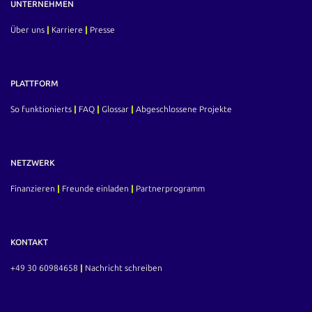
erstellt, was 2023 für Ihren Geldbeutel bedeutet. Beachten
UNTERNEHMEN
Sie: Die folgende Übersicht erhebt keinen Anspruch auf
Vollständigkeit. Sie soll lediglich die wichtigsten Änderungen
Über uns
|
Karriere
|
Presse
für Verbraucherinnen und Verbraucher im Jahr 2023
darstellen. Krisenhilfen Gaspreisbremse Die…
PLATTFORM
So funktionierts
|
FAQ
|
Glossar
|
Abgeschlossene Projekte
NETZWERK
Finanzieren
|
Freunde einladen
|
Partnerprogramm
KONTAKT
+49 30 60984658
|
Nachricht schreiben