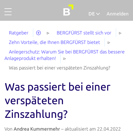
DE
Anmelden
Projekte
Deutsch
Ratgeber
BERGFÜRST stellt sich vor
Gold
Zehn Vorteile, die Ihnen BERGFÜRST bietet
Finanzieren
Anlegerschutz: Warum Sie bei BERGFÜRST das bessere
Anlageprodukt erhalten!
Über uns
Was passiert bei einer verspäteten Zinszahlung?
So funktionierts
Was passiert bei einer
Unternehmensaccount
verspäteten
Abgeschlossene Projekte
Ausfallquote
Zinszahlung?
Ratgeber
Von
Andrea Kummermehr
– aktualisiert am 22.04.2022