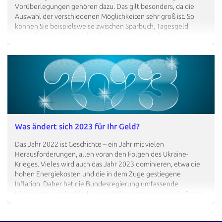
Vorüberlegungen gehören dazu. Das gilt besonders, da die
Auswahl der verschiedenen Möglichkeiten sehr groß ist. So
können Sie beispielsweise zwischen Sparbuch, Tagesgeld,
Festgeld, Immobilien oder dem Investieren an der Börse
wählen. Doch welches ist nun das beste Investment für mich?
So kompliziert, wie Sie vielleicht denken, ist es gar nicht. Wir
erklären Ihnen in diesem Beitrag das Wichtigste, das Sie zur
eigenen Geldanlage wissen sollten. Anschließend können Sie
direkt loslegen. So gehen Sie vor Anlagepotenzial: Wie viel
Geld Sie anlegen können, hängt von Ihrem Einkommen und
Ihren monatlichen Ausgaben ab - begleichen…
Was ändert sich 2023 für Ihr Geld?
Das Jahr 2022 ist Geschichte – ein Jahr mit vielen
Herausforderungen, allen voran den Folgen des Ukraine-
Krieges. Vieles wird auch das Jahr 2023 dominieren, etwa die
hohen Energiekosten und die in dem Zuge gestiegene
Inflation. Daher hat die Bundesregierung umfassende
Hilfspakete verabschiedet, zum März kommen etwa die Strom-
und Gaspreisbremsen. Doch das sind bei weitem nicht alle
Änderungen. Wir bei BERGFÜRST haben für Sie eine Übersicht