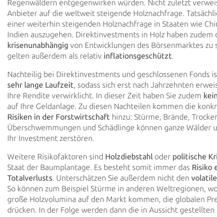
Regenwäldern entgegenwirken würden. Nicht zuletzt verwei
Anbieter auf die weltweit steigende Holznachfrage. Tatsächli
einer weiterhin steigenden Holznachfrage in Staaten wie Ch
Indien auszugehen. Direktinvestments in Holz haben zudem d
krisenunabhängig
von Entwicklungen des Börsenmarktes zu s
gelten außerdem als relativ
inflationsgeschützt
.
Nachteilig bei Direktinvestments und geschlossenen Fonds is
sehr lange Laufzeit
, sodass sich erst nach Jahrzehnten erweis
Ihre Rendite verwirklicht. In dieser Zeit haben Sie zudem
kei
auf Ihre Geldanlage. Zu diesen Nachteilen kommen die konk
Risiken in der Forstwirtschaft
hinzu: Stürme, Brände, Trocken
Überschwemmungen und Schädlinge können ganze Wälder u
Ihr Investment zerstören.
Weitere Risikofaktoren sind
Holzdiebstahl
oder
politische Kr
Staat der Baumplantage. Es besteht somit immer das
Risiko 
Totalverlusts
. Unterschätzen Sie außerdem nicht den
volatil
So können zum Beispiel Stürme in anderen Weltregionen, w
große Holzvolumina auf den Markt kommen, die globalen Pr
drücken. In der Folge werden dann die in Aussicht gestellten