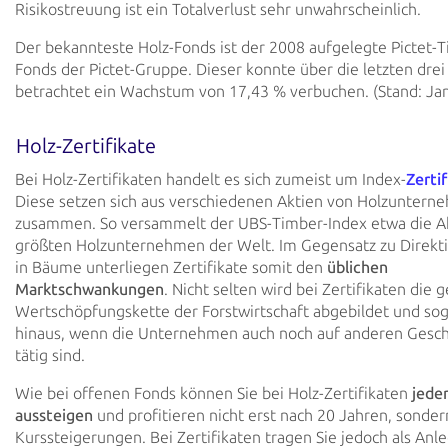
Risikostreuung ist ein Totalverlust sehr unwahrscheinlich.
Der bekannteste Holz-Fonds ist der 2008 aufgelegte Pictet-
Fonds der Pictet-Gruppe. Dieser konnte über die letzten drei
betrachtet ein Wachstum von 17,43 % verbuchen. (Stand: Ja
Holz-Zertifikate
Bei Holz-Zertifikaten handelt es sich zumeist um Index-
Zerti
Diese setzen sich aus verschiedenen Aktien von Holzunter
zusammen. So versammelt der UBS-Timber-Index etwa die Ak
größten Holzunternehmen der Welt. Im Gegensatz zu Direkt
in Bäume unterliegen Zertifikate somit den
üblichen
Marktschwankungen
. Nicht selten wird bei Zertifikaten die
Wertschöpfungskette der Forstwirtschaft abgebildet und so
hinaus, wenn die Unternehmen auch noch auf anderen Gesch
tätig sind.
Wie bei offenen Fonds können Sie bei Holz-Zertifikaten
jede
aussteigen
und profitieren nicht erst nach 20 Jahren, sonder
Kurssteigerungen. Bei Zertifikaten tragen Sie jedoch als Anl