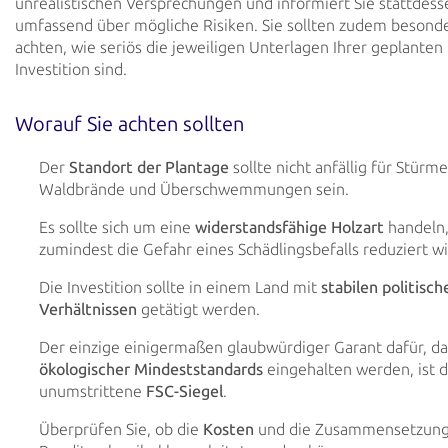
unrealistischen Versprechungen und informiert Sie stattdess
umfassend über mögliche Risiken. Sie sollten zudem besonde
achten, wie seriös die jeweiligen Unterlagen Ihrer geplanten 
Investition sind.
Worauf Sie achten sollten
Der
Standort der Plantage
sollte nicht anfällig für Stürme
Waldbrände und Überschwemmungen sein.
Es sollte sich um eine
widerstandsfähige Holzart
handeln,
zumindest die Gefahr eines Schädlingsbefalls reduziert wi
Die Investition sollte in einem Land mit
stabilen politisch
Verhältnissen
getätigt werden.
Der einzige einigermaßen glaubwürdiger Garant dafür, da
ökologischer Mindeststandards
eingehalten werden, ist d
unumstrittene
FSC-Siegel
.
Überprüfen Sie, ob die
Kosten
und die Zusammensetzung 