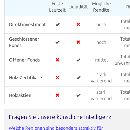
Feste
Mögliche
Liquidität
R
Laufzeit
Rendite
Tota
Direktinvestment
hoch
mö
Geschlossener
Tota
hoch
Fonds
mö
Tota
Offener Fonds
mittel
unwahr
stark
Tota
Holz-Zertifikate
variierend
mö
stark
Tota
Holzaktien
variierend
mö
Fragen Sie unsere künstliche Intelligenz
Welche Regionen sind besonders attraktiv für