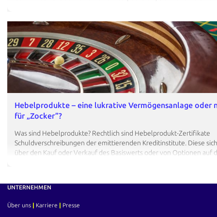
jetzt kann es für Investoren spannend sein, langfristig in Immobilien
investieren. Das gilt auch für Sie als Privatanlegerin oder -anleger. W
was Sie dabei beachten sollten. Sie möchten die besten Renditeobj
identifizieren? Hier entlang! Wie funktionieren Immobilien als Kapit
Mehr erfahren! Im folgenden Beitrag geht es um Immobilien als Kap
– nicht um den Kauf einer Immobilie als Eigenheim. Letzterer ist mei
emotionalen und persönlichen Faktoren…
Hebelprodukte – eine lukrative Vermögensanlage oder 
für „Zocker”?
Was sind Hebelprodukte? Rechtlich sind Hebelprodukt-Zertifikate
Schuldverschreibungen der emittierenden Kreditinstitute. Diese sich
über den Kauf oder Verkauf des Basiswerts oder von Optionen auf 
Basiswert ab. Klassische Optionsscheine Optionsscheine, englisch w
genannt, sind verbriefte Wertpapiere. Sie waren ursprünglich gekop
Optionsanleihen (Anleihe cum). Hierbei handelt es sich um die sog.
UNTERNEHMEN
„traditionellen Optionsscheine", die es auch heute noch gibt. Dem 
hiermit das Recht (nicht die Pflicht) eingeräumt, während der Laufze
Über uns
|
Karriere
|
Presse
des die Optionsanleihe emittierenden Unternehmens zu erwerben.