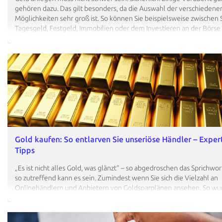
gehören dazu. Das gilt besonders, da die Auswahl der verschiedene
Möglichkeiten sehr groß ist. So können Sie beispielsweise zwischen 
Tagesgeld, Festgeld, Immobilien oder dem Investieren an der Börse
Doch welches ist nun das beste Investment für mich? So kompliziert,
vielleicht denken, ist es gar nicht. Wir erklären Ihnen in diesem Beitr
Wichtigste, das Sie zur eigenen Geldanlage wissen sollten. Anschli
können Sie direkt loslegen. .container2{background-color:#fff}.full
width:100%!important}.glyphicon-small{margin-left:5px;font-size:12
h2{font-size:35px!important}.ga-body{padding:0 15px} Erstmal die 
der Geldanlage verstehen? Weiter zur Schritt-für-Schritt-Anleitung. I
oder Fonds investieren? So funktioniert der Einstieg an der…
Gold kaufen: So entlarven Sie unseriöse Händler – Exper
Tipps
„Es ist nicht alles Gold, was glänzt“ – so abgedroschen das Sprichwor
so zutreffend kann es sein. Zumindest wenn Sie sich die Vielzahl an
Onlinehändlern und Anbietern von Goldsparplänen ansehen. So w
2022 der Vorstandschef des Händlers „PIM Gold“ zu einer Haftstraf
Jahren und neun Monaten verurteilt, wegen Betrugs und Geldwäsch
Schaden von 140 Mio. € für Anlegerinnen und Anleger ist entstande