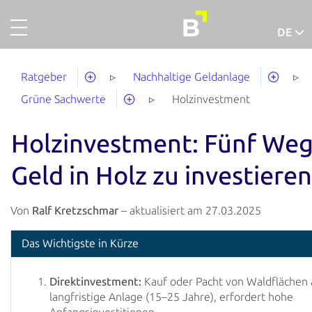
DE
Projekte
Deutsch
Ratgeber
Nachhaltige Geldanlage
Gold
Grüne Sachwerte
Holzinvestment
Finanzieren
Holzinvestment: Fünf Weg
Über uns
Geld in Holz zu investieren
So funktionierts
Unternehmensaccount
Von
Ralf Kretzschmar
– aktualisiert am 27.03.2025
Abgeschlossene Projekte
Das Wichtigste in Kürze
Ausfallquote
Direktinvestment:
Kauf oder Pacht von Waldflächen 
Ratgeber
langfristige Anlage (15–25 Jahre), erfordert hohe