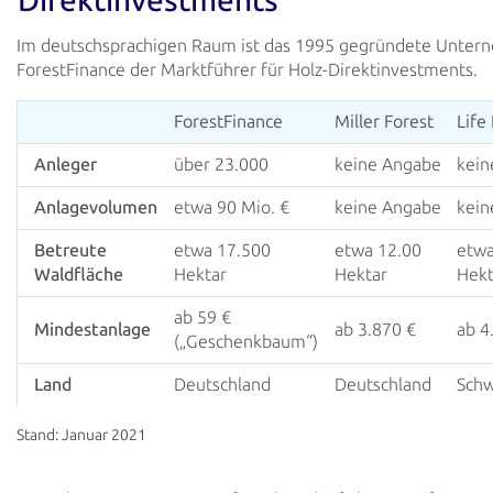
Direktinvestments
Im deutschsprachigen Raum ist das 1995 gegründete Unte
ForestFinance der Marktführer für Holz-Direktinvestments.
ForestFinance
Miller Forest
Life
Anleger
über 23.000
keine Angabe
kein
Anlagevolumen
etwa 90 Mio. €
keine Angabe
kein
Betreute
etwa 17.500
etwa 12.00
etwa
Waldfläche
Hektar
Hektar
Hekt
ab 59 €
Mindestanlage
ab 3.870 €
ab 4
(„Geschenkbaum“)
Land
Deutschland
Deutschland
Schw
Stand: Januar 2021