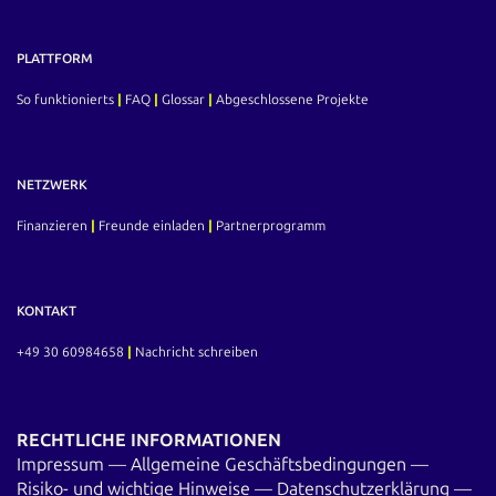
traditionellen Optionsscheine betreffen folglich eine ggf. bedingte
Kapitalerhöhung. Die Laufzeit kann bis zu 10 Jahren betragen. Tradi
Optionsscheine…
PLATTFORM
So funktionierts
|
FAQ
|
Glossar
|
Abgeschlossene Projekte
NETZWERK
Finanzieren
|
Freunde einladen
|
Partnerprogramm
KONTAKT
+49 30 60984658
|
Nachricht schreiben
RECHTLICHE INFORMATIONEN
Impressum
—
Allgemeine Geschäftsbedingungen
—
Risiko- und wichtige Hinweise
—
Datenschutzerklärung
—