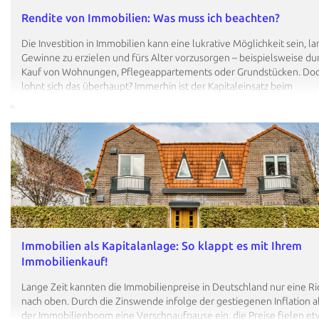
Rendite von Immobilien: Was muss ich beachten?
Die Investition in Immobilien kann eine lukrative Möglichkeit sein, lan
Gewinne zu erzielen und fürs Alter vorzusorgen – beispielsweise du
Kauf von Wohnungen, Pflegeappartements oder Grundstücken. Do
lohnt sich das überhaupt? Immerhin ist der Kapitaleinsatz beim
Immobilienerwerb sehr groß. Um das zu beurteilen, müssen Sie die 
Rendite der jeweiligen Immobilie einschätzen können. Wir zeigen Ih
sich der Ertrag bei Objekten zusammensetzt, welche Arten von
Immobilienrenditen es gibt und wie Sie diese jeweils berechnen kö
ist die Rendite von Immobilien genau? Allgemein gesagt stellt die R
Verhältnis Ihres eingesetzten Kapitals zum erzielten Gewinn dar.…
Immobilien als Kapitalanlage: So klappt es mit Ihrem
Immobilienkauf!
Lange Zeit kannten die Immobilienpreise in Deutschland nur eine Ri
nach oben. Durch die Zinswende infolge der gestiegenen Inflation a
der Immobilienboom eine Verschnaufpause ein, die Preise fielen et