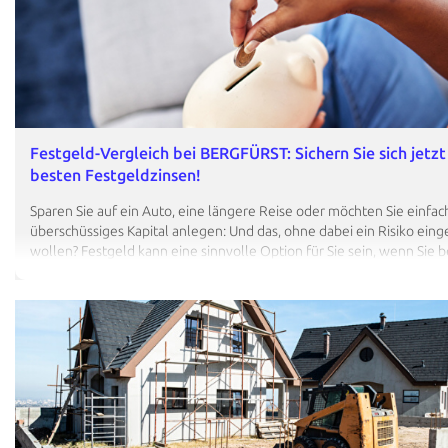
drastisch muss es nicht immer ausfallen. Dennoch gibt es viele unse
Angebote. Wir zeigen Ihnen, wie Sie solche Anbieter erkennen – un
Ihnen weitere Tipps, was Sie beim Goldkauf beachten sollten.…
Festgeld-Vergleich bei BERGFÜRST: Sichern Sie sich jetzt
besten Festgeldzinsen!
Sparen Sie auf ein Auto, eine längere Reise oder möchten Sie einfach
überschüssiges Kapital anlegen: Und das, ohne dabei ein Risiko ein
wollen? Festgeld kann eine sinnvolle Option für Sie sein, wenn Sie be
dafür auf höhere Zinsen zu verzichten. Sie wollen den besten Festge
finden? Zu unserem Festgeld-Vergleich! Sie möchten wissen, wie Sie
Festgeldkonto eröffnen? Zur Schritt-für-Schritt-Anleitung Was ist Fe
wie hoch sind die Zinsen? Bei Festgeld handelt es sich um eine siche
Anlageform, bei der Sie Ihr Geld für eine vorher festgelegte Zeit ge
Zahlung eines festen Zinssatzes anlegen – und zumindest etwas…