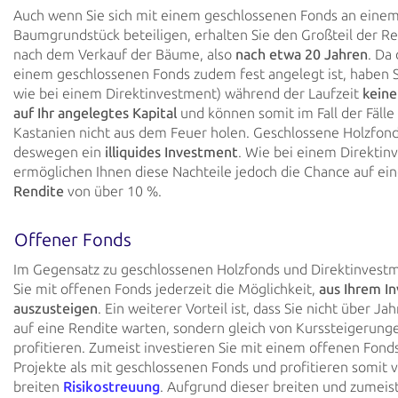
Auch wenn Sie sich mit einem geschlossenen Fonds an eine
Baumgrundstück beteiligen, erhalten Sie den Großteil der Re
nach dem Verkauf der Bäume, also
nach etwa 20 Jahren
. Da
einem geschlossenen Fonds zudem fest angelegt ist, haben 
wie bei einem Direktinvestment) während der Laufzeit
keine
auf Ihr angelegtes Kapital
und können somit im Fall der Fälle 
Kastanien nicht aus dem Feuer holen. Geschlossene Holzfond
deswegen ein
illiquides Investment
. Wie bei einem Direktin
ermöglichen Ihnen diese Nachteile jedoch die Chance auf ei
Rendite
von über 10 %.
Offener Fonds
Im Gegensatz zu geschlossenen Holzfonds und Direktinvest
Sie mit offenen Fonds jederzeit die Möglichkeit,
aus Ihrem I
auszusteigen
. Ein weiterer Vorteil ist, dass Sie nicht über J
auf eine Rendite warten, sondern gleich von Kurssteigerung
profitieren. Zumeist investieren Sie mit einem offenen Fond
Projekte als mit geschlossenen Fonds und profitieren somit 
breiten
Risikostreuung
. Aufgrund dieser breiten und zumeis