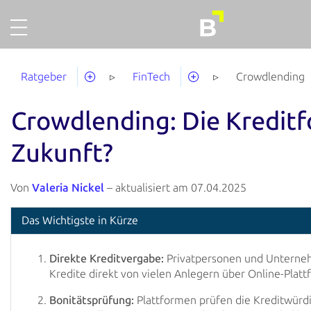
Projekte
Deutsch
Ratgeber
FinTech
Crowdlending
Gold
Crowdlending: Die Kredit
Finanzieren
Über uns
Zukunft?
So funktionierts
Von
Valeria Nickel
– aktualisiert am 07.04.2025
Unternehmensaccount
Das Wichtigste in Kürze
Abgeschlossene Projekte
Ausfallquote
Direkte Kreditvergabe:
Privatpersonen und Unterne
Kredite direkt von vielen Anlegern über Online-Plat
Ratgeber
Bonitätsprüfung:
Plattformen prüfen die Kreditwürdi