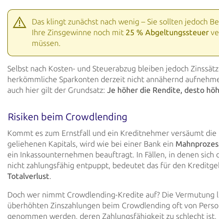
Das klingt zunächst nach wenig – Sie sollten jedoch B
Ihre Zinsgewinne noch mit
25 % Abgeltungssteuer
ve
müssen.
Selbst nach Kosten- und Steuerabzug bleiben jedoch Zinssätz
herkömmliche Sparkonten derzeit nicht annähernd aufnehm
auch hier gilt der Grundsatz:
Je höher die Rendite, desto höh
Risiken beim Crowdlending
Kommt es zum Ernstfall und ein Kreditnehmer versäumt die
geliehenen Kapitals, wird wie bei einer Bank ein
Mahnprozes
ein Inkassounternehmen beauftragt. In Fällen, in denen sich 
nicht zahlungsfähig entpuppt, bedeutet das für den Kreditg
Totalverlust
.
Doch wer nimmt Crowdlending-Kredite auf? Die Vermutung li
überhöhten Zinszahlungen beim Crowdlending oft von Perso
genommen werden, deren Zahlungsfähigkeit zu schlecht ist,