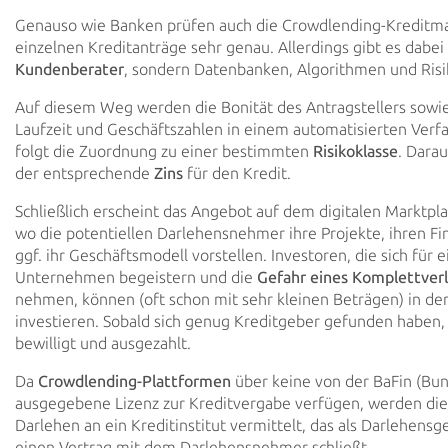
Genauso wie Banken prüfen auch die Crowdlending-Kreditma
einzelnen Kreditanträge sehr genau. Allerdings gibt es dabei
Kundenberater
, sondern Datenbanken, Algorithmen und Ris
Auf diesem Weg werden die Bonität des Antragstellers sowi
Laufzeit und Geschäftszahlen in einem automatisierten Verfa
folgt die Zuordnung zu einer bestimmten
Risikoklasse
. Darau
der entsprechende
Zins
für den Kredit.
Schließlich erscheint das Angebot auf dem digitalen Marktpla
wo die potentiellen Darlehensnehmer ihre Projekte, ihren F
ggf. ihr Geschäftsmodell vorstellen. Investoren, die sich für e
Unternehmen begeistern und die
Gefahr eines Komplettverl
nehmen, können (oft schon mit sehr kleinen Beträgen) in de
investieren. Sobald sich genug Kreditgeber gefunden haben,
bewilligt und ausgezahlt.
Da
Crowdlending-Plattformen
über keine von der BaFin (Bun
ausgegebene Lizenz zur Kreditvergabe verfügen, werden die
Darlehen an ein Kreditinstitut vermittelt, das als Darlehensg
einen Vertrag mit dem Darlehensnehmer schließt.