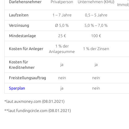
Darlehensnehmer
Privatperson
Unternehmen (KMU)
Immobi
Laufzeiten
1 – 7 Jahre
0,5 – 5 Jahre
Verzinsung
Ø 5,0 %
5,0 % – 7,0 %
Mindestanlage
25 €
100 €
1 % der
Kosten für Anleger
1 % der Zinsen
Anlagesumme
Kosten für
ja
ja
Kreditnehmer
Freistellungsauftrag
nein
nein
Sparplan
ja
nein
*laut auxmoney.com (08.01.2021)
**laut fundingcircle.com (08.01.2021)