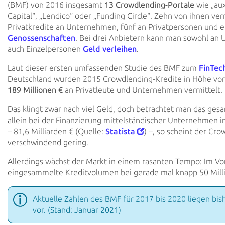
(BMF) von 2016 insgesamt
13 Crowdlending-Portale
wie „aux
Capital“, „Lendico“ oder „Funding Circle“. Zehn von ihnen ver
Privatkredite an Unternehmen, fünf an Privatpersonen und e
Genossenschaften
. Bei drei Anbietern kann man sowohl an
auch Einzelpersonen
Geld verleihen
.
Laut dieser ersten umfassenden Studie des BMF zum
FinTec
Deutschland wurden 2015 Crowdlending-Kredite in Höhe vo
189 Millionen €
an Privatleute und Unternehmen vermittelt.
Das klingt zwar nach viel Geld, doch betrachtet man das ge
allein bei der Finanzierung mittelständischer Unternehmen 
– 81,6 Milliarden € (Quelle:
Statista
) –, so scheint der Cr
verschwindend gering.
Allerdings wächst der Markt in einem rasanten Tempo: Im Vor
eingesammelte Kreditvolumen bei gerade mal knapp 50 Mill
Aktuelle Zahlen des BMF für 2017 bis 2020 liegen bish
vor. (Stand: Januar 2021)