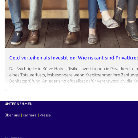
Geld verleihen als Investition: Wie riskant sind Privatkre
Das Wichtigste in Kürze Hohes Risiko: Investitionen in Privatkredite 
eines Totalverlusts, insbesondere wenn Kreditnehmer ihre Zahlungen
Bonitätsprüfung: Anleger sind oft selbst dafür verantwortlich, die K
Kreditnehmer zu bewerten, da Plattformen meist keine umfassende
Risikostreuung: Um potenzielle Verluste abzufedern, empfiehlt es s
UNTERNEHMEN
Über uns
|
Karriere
|
Presse