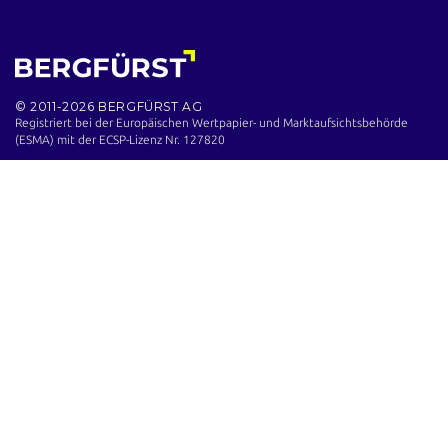
© 2011-2026 BERGFÜRST AG
Registriert bei der Europäischen Wertpapier- und Marktaufsichts­behörde
(ESMA) mit der ECSP-Lizenz Nr. 127820