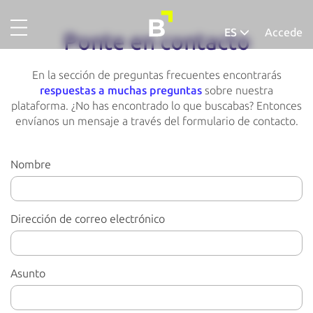
ES
Accede
Ponte en contacto
Proyectos
Deutsch
En la sección de preguntas frecuentes encontrarás
Oro
Español
respuestas a muchas preguntas
sobre nuestra
plataforma.
¿No has encontrado lo que buscabas? Entonces
Sobre nosotros
envíanos un mensaje a través del formulario de contacto.
Así funciona
Nombre
Proyectos completados
Tasa de morosidad
Dirección de correo electrónico
Asunto