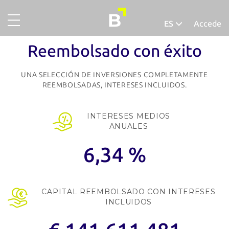
ES
Accede
Proyectos
Deutsch
Reembolsado con éxito
Oro
Español
UNA SELECCIÓN DE INVERSIONES COMPLETAMENTE
Sobre nosotros
REEMBOLSADAS, INTERESES INCLUIDOS.
Así funciona
INTERESES
MEDIOS
ANUALES
Proyectos completados
6,34 %
Tasa de morosidad
CAPITAL REEMBOLSADO
CON INTERESES
INCLUIDOS