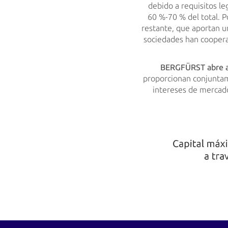
debido a requisitos le
60 %-70 % del total. P
restante, que aportan u
sociedades han coopera
BERGFÜRST abre aho
proporcionan conjuntame
intereses de mercado