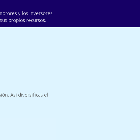
omotores y los inversores
sus propios recursos.
n. Así diversificas el