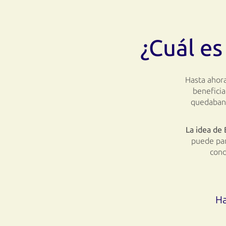
¿Cuál es
Hasta ahora
beneficia
quedaban 
La idea d
puede par
cond
Ha