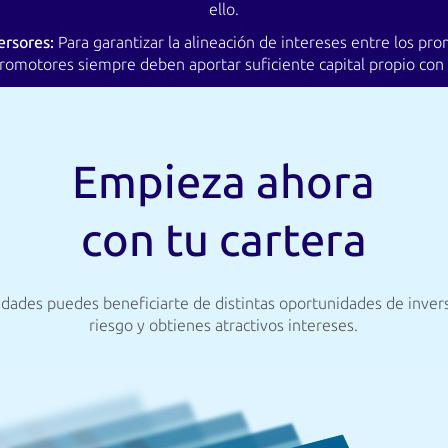
ello.
ersores:
Para garantizar la alineación de intereses entre los pr
omotores siempre deben aportar suficiente capital propio con 
Empieza ahora
con tu cartera
dades puedes beneficiarte de distintas oportunidades de inversió
riesgo y obtienes atractivos intereses.