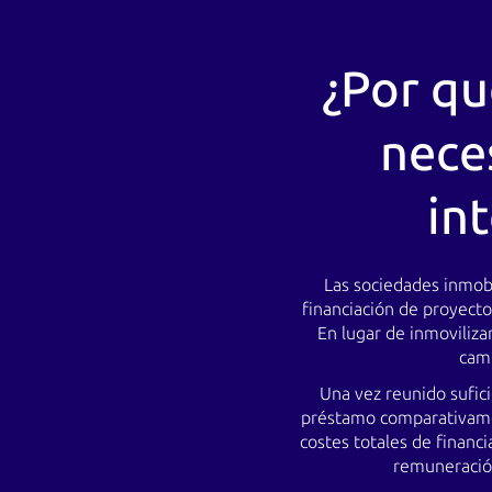
¿Por qu
nece
int
Las sociedades inmobi
financiación de proyect
En lugar de inmoviliza
camb
Una vez reunido sufic
préstamo comparativament
costes totales de financ
remuneración