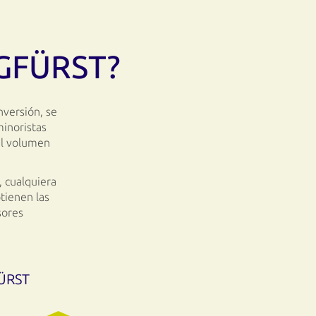
RGFÜRST?
nversión, se
minoristas
el volumen
, cualquiera
tienen las
sores
ÜRST