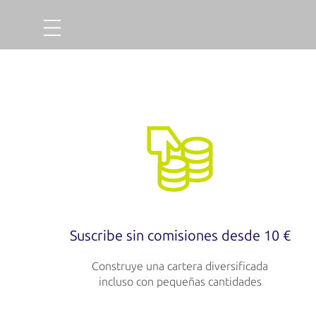
Proyectos
Oro
Sobre nosotros
Así funciona
Proyectos completados
Tasa de morosidad
Suscribe sin comisiones desde 10 €
Construye una cartera diversificada
incluso con pequeñas cantidades