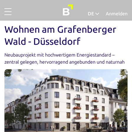
DE
Anmelden
Projekte
Deutsch
Wohnen am Grafenberger
Gold
Español
Wald - Düsseldorf
Finanzieren
Neubauprojekt mit hochwertigem Energiestandard –
Über uns
zentral gelegen, hervorragend angebunden und naturnah
So funktionierts
Unternehmensaccount
Abgeschlossene Projekte
Ausfallquote
Ratgeber