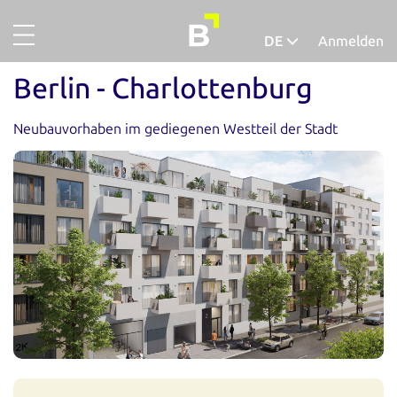
DE
Anmelden
Projekte
Deutsch
Berlin - Charlottenburg
Gold
Español
Neubauvorhaben im gediegenen Westteil der Stadt
Finanzieren
Über uns
So funktionierts
Unternehmensaccount
Abgeschlossene Projekte
Ausfallquote
Ratgeber